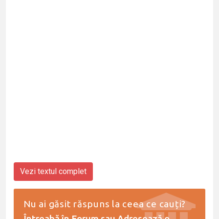
Vezi textul complet
Nu ai găsit răspuns la ceea ce cauți?
Întreabă în Forum
sau
Adresează o