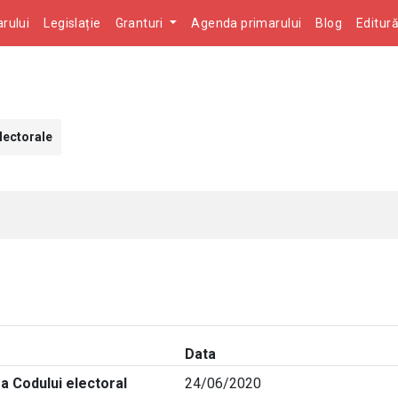
rului
Legislație
Granturi
Agenda primarului
Blog
Editur
lectorale
Data
a Codului electoral
24/06/2020