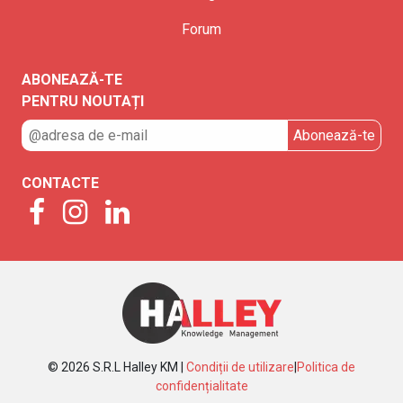
Forum
ABONEAZĂ-TE
PENTRU NOUTAȚI
CONTACTE
© 2026 S.R.L Halley KM |
Condiții de utilizare
|
Politica de
confidențialitate