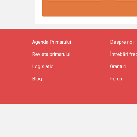
Agenda Primarului
Despre noi
Revista primarului
Întrebări fr
Legislație
Granturi
Blog
Forum