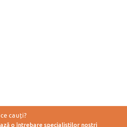
 ce cauți?
ză o întrebare specialiștilor noștri