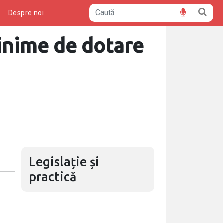
ă
Despre noi
inime de dotare
Legislație și
practică