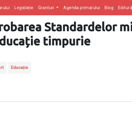
rului
Legislație
Granturi
Agenda primarului
Blog
Editur
probarea Standardelor m
educație timpurie
rt
Educație