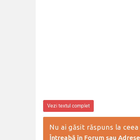
Vezi textul complet
Nu ai găsit răspuns la ceea
Întreabă în Forum
sau
Adresea