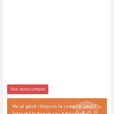
Vezi textul complet
Nu ai găsit răspuns la ceea ce cauți?
Întreabă în Forum
sau
Adresează o