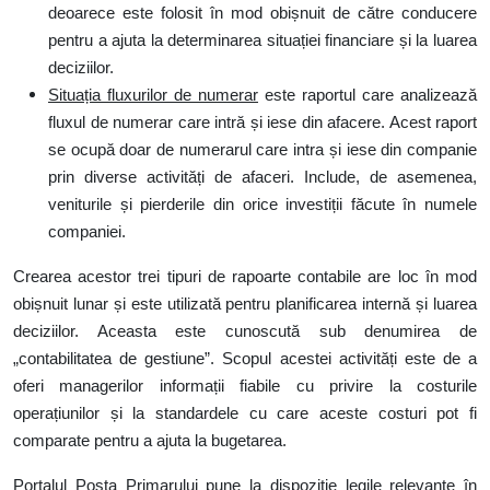
deoarece este folosit în mod obișnuit de către conducere
pentru a ajuta la determinarea situației financiare și la luarea
deciziilor.
Situația fluxurilor de numerar
este raportul care analizează
fluxul de numerar care intră și iese din afacere. Acest raport
se ocupă doar de numerarul care intra și iese din companie
prin diverse activități de afaceri. Include, de asemenea,
veniturile și pierderile din orice investiții făcute în numele
companiei.
Crearea acestor trei tipuri de rapoarte contabile are loc în mod
obișnuit lunar și este utilizată pentru planificarea internă și luarea
deciziilor. Aceasta este cunoscută sub denumirea de
„contabilitatea de gestiune”. Scopul acestei activități este de a
oferi managerilor informații fiabile cu privire la costurile
operațiunilor și la standardele cu care aceste costuri pot fi
comparate pentru a ajuta la bugetarea.
Portalul Poșta Primarului pune la dispoziție legile relevante în