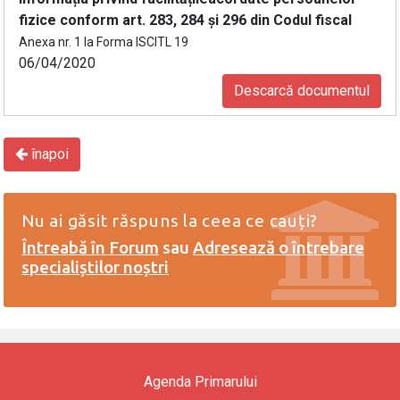
fizice conform art. 283, 284 și 296 din Codul fiscal
Anexa nr. 1 la Forma ISCITL 19
06/04/2020
Descarcă documentul
înapoi
Nu ai găsit răspuns la ceea ce cauți?
Întreabă în Forum
sau
Adresează o întrebare
specialiștilor noștri
Agenda Primarului