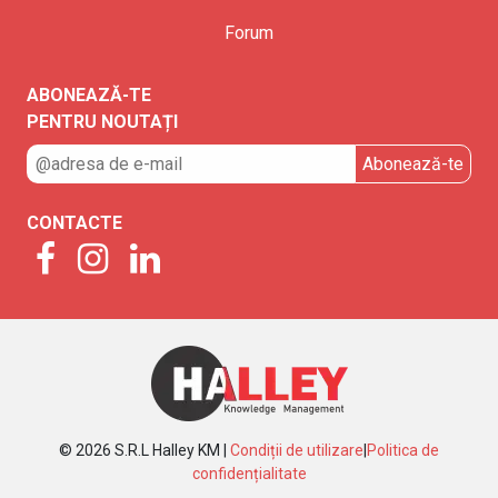
Forum
ABONEAZĂ-TE
PENTRU NOUTAȚI
CONTACTE
© 2026 S.R.L Halley KM |
Condiții de utilizare
|
Politica de
confidențialitate