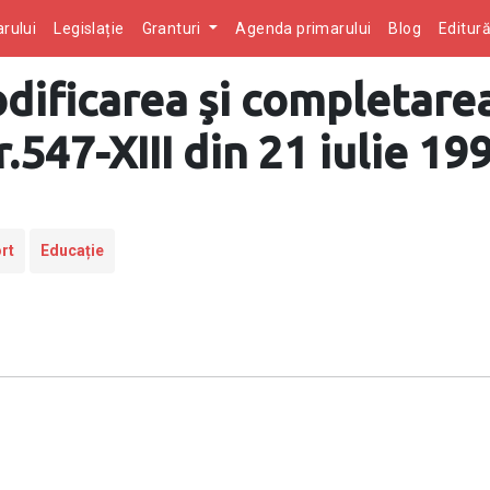
rului
Legislație
Granturi
Agenda primarului
Blog
Editur
ificarea şi completarea
.547-XIII din 21 iulie 19
rt
Educație