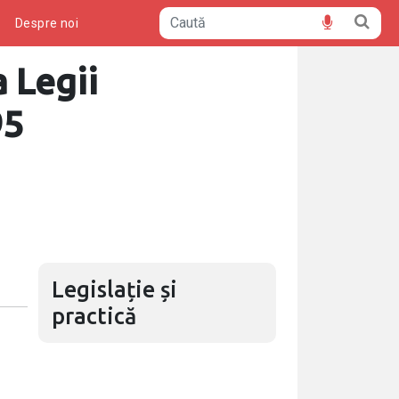
ă
Despre noi
 Legii
95
Legislație și
practică