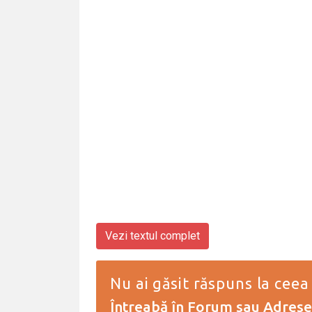
Vezi textul complet
Nu ai găsit răspuns la ceea
Întreabă în Forum
sau
Adresea