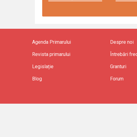
Agenda Primarului
Despre noi
Revista primarului
Întrebări fr
Legislație
Granturi
Blog
Forum