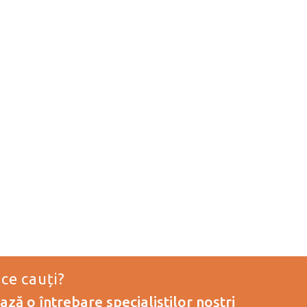
 ce cauți?
ză o întrebare specialiștilor noștri