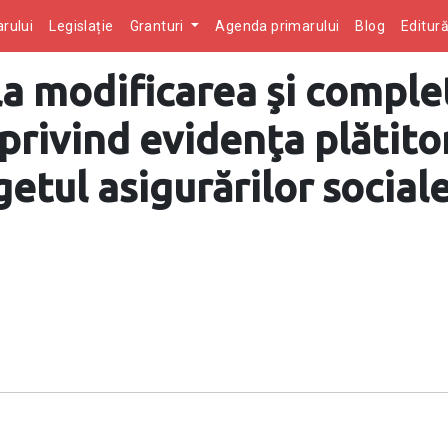
rului
Legislație
Granturi
Agenda primarului
Blog
Editur
 la modificarea şi compl
rivind evidenţa plătitor
getul asigurărilor social