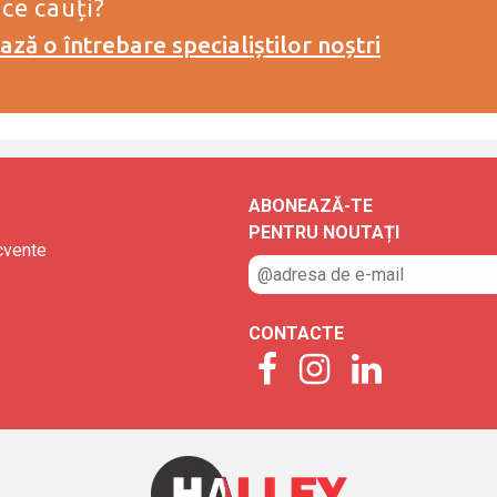
 ce cauți?
ză o întrebare specialiștilor noștri
ABONEAZĂ-TE
PENTRU NOUTAȚI
ecvente
CONTACTE