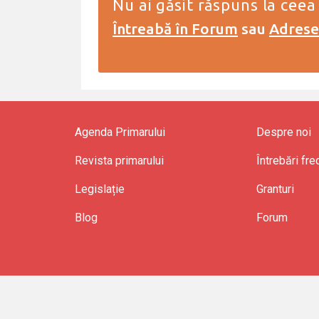
Nu ai găsit răspuns la ceea
Întreabă în Forum
sau
Adresea
Agenda Primarului
Despre noi
Revista primarului
Întrebări fr
Legislație
Granturi
Blog
Forum