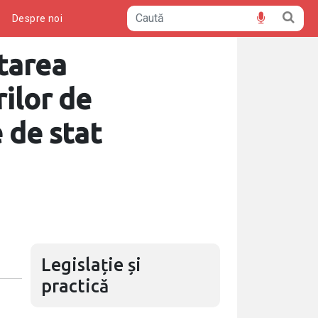
ă
Despre noi
etarea
ilor de
e de stat
Legislație și
practică