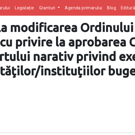
rului
Legislație
Granturi
Agenda primarului
Blog
Editur
la modificarea Ordinului
u privire la aprobarea C
tului narativ privind e
tăţilor/instituţiilor bug