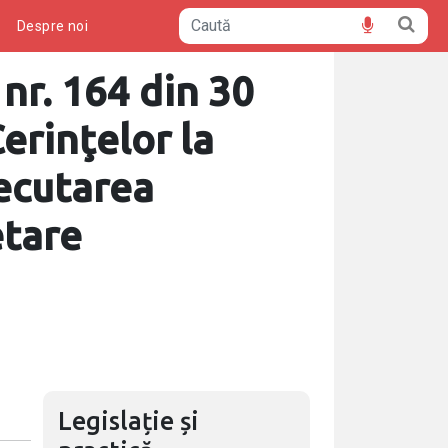
ă
Despre noi
 nr. 164 din 30
erinţelor la
xecutarea
etare
Legislație și