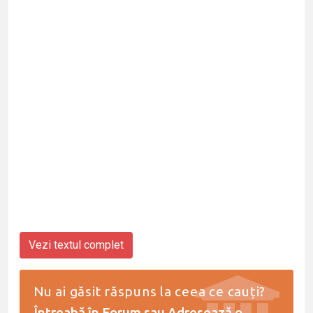
Vezi textul complet
Nu ai găsit răspuns la ceea ce cauți?
Întreabă în Forum
sau
Adresează o