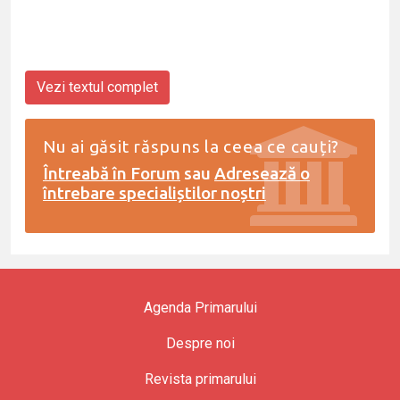
Vezi textul complet
Nu ai găsit răspuns la ceea ce cauți?
Întreabă în Forum
sau
Adresează o
întrebare specialiștilor noștri
Agenda Primarului
Despre noi
Revista primarului