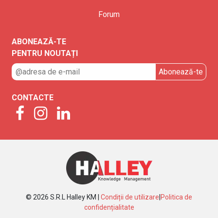
Forum
ABONEAZĂ-TE
PENTRU NOUTAȚI
CONTACTE
© 2026 S.R.L Halley KM |
Condiții de utilizare
|
Politica de
confidențialitate