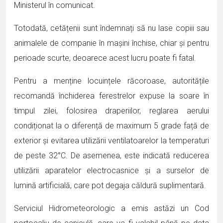
Ministerul în comunicat.
Totodată, cetățenii sunt îndemnați să nu lase copiii sau
animalele de companie în mașini închise, chiar și pentru
perioade scurte, deoarece acest lucru poate fi fatal.
Pentru a menține locuințele răcoroase, autoritățile
recomandă închiderea ferestrelor expuse la soare în
timpul zilei, folosirea draperiilor, reglarea aerului
condiționat la o diferență de maximum 5 grade față de
exterior și evitarea utilizării ventilatoarelor la temperaturi
de peste 32°C. De asemenea, este indicată reducerea
utilizării aparatelor electrocasnice și a surselor de
lumină artificială, care pot degaja căldură suplimentară.
Serviciul Hidrometeorologic a emis astăzi un Cod