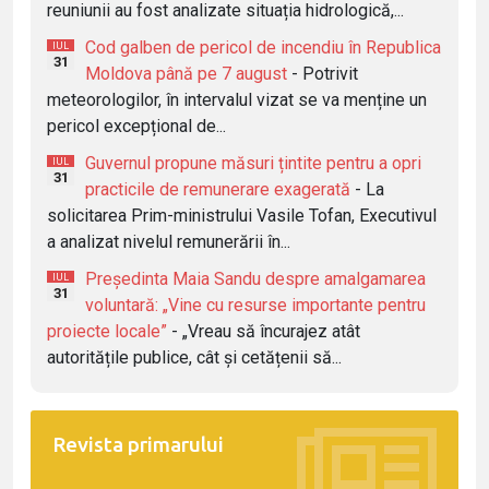
reuniunii au fost analizate situația hidrologică,...
Cod galben de pericol de incendiu în Republica
IUL
31
Moldova până pe 7 august
- Potrivit
meteorologilor, în intervalul vizat se va menține un
pericol excepțional de...
Guvernul propune măsuri țintite pentru a opri
IUL
31
practicile de remunerare exagerată
- La
solicitarea Prim-ministrului Vasile Tofan, Executivul
a analizat nivelul remunerării în...
Președinta Maia Sandu despre amalgamarea
IUL
31
voluntară: „Vine cu resurse importante pentru
proiecte locale”
- „Vreau să încurajez atât
autoritățile publice, cât și cetățenii să...
Revista primarului