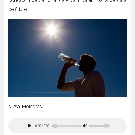
portocaliu de caniculă, care va fi valabil până pe data
de 8 iulie.
sursa: Moldpres
0:00
/
0:00