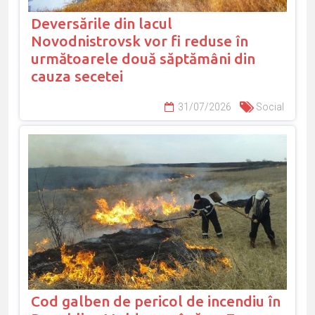
Deversările din lacul
Novodnistrovsk vor fi reduse în
următoarele două săptămâni din
cauza secetei
31/07/2026
Social
Cod galben de pericol de incendiu în