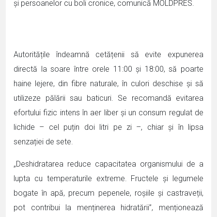
și persoanelor cu boli cronice, comunică MOLDPRES.
Autoritățile îndeamnă cetățenii să evite expunerea
directă la soare între orele 11:00 și 18:00, să poarte
haine lejere, din fibre naturale, în culori deschise și să
utilizeze pălării sau baticuri. Se recomandă evitarea
efortului fizic intens în aer liber și un consum regulat de
lichide – cel puțin doi litri pe zi –, chiar și în lipsa
senzației de sete.
„Deshidratarea reduce capacitatea organismului de a
lupta cu temperaturile extreme. Fructele și legumele
bogate în apă, precum pepenele, roșiile și castraveții,
pot contribui la menținerea hidratării”, menționează