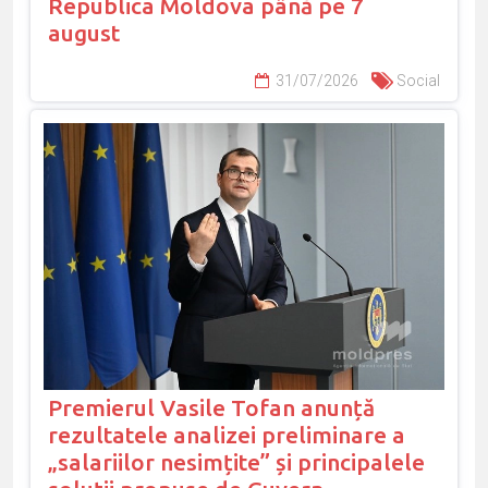
Republica Moldova până pe 7
august
31/07/2026
Social
Premierul Vasile Tofan anunță
rezultatele analizei preliminare a
„salariilor nesimțite” și principalele