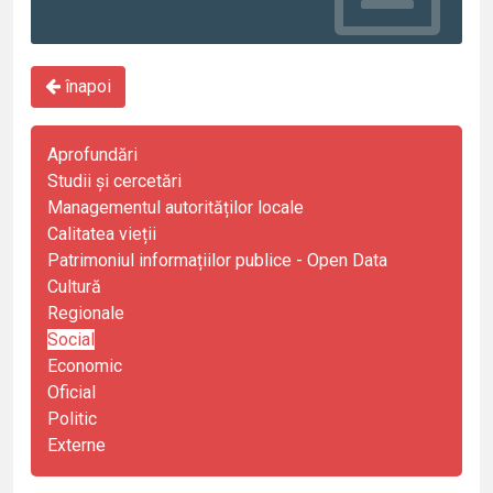
înapoi
Aprofundări
Studii și cercetări
Managementul autorităților locale
Calitatea vieții
Patrimoniul informațiilor publice - Open Data
Cultură
Regionale
Social
Economic
Oficial
Politic
Externe