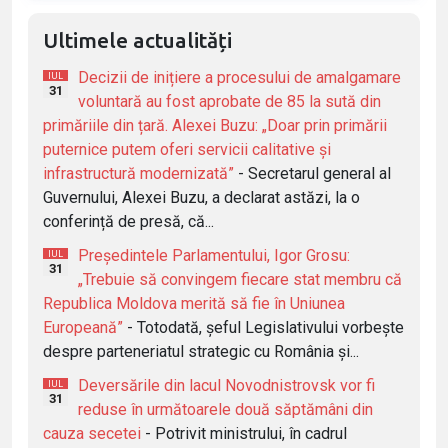
Ultimele actualități
Decizii de inițiere a procesului de amalgamare
IUL
31
voluntară au fost aprobate de 85 la sută din
primăriile din țară. Alexei Buzu: „Doar prin primării
puternice putem oferi servicii calitative și
infrastructură modernizată”
- Secretarul general al
Guvernului, Alexei Buzu, a declarat astăzi, la o
conferință de presă, că...
Președintele Parlamentului, Igor Grosu:
IUL
31
„Trebuie să convingem fiecare stat membru că
Republica Moldova merită să fie în Uniunea
Europeană”
- Totodată, șeful Legislativului vorbește
despre parteneriatul strategic cu România și...
Deversările din lacul Novodnistrovsk vor fi
IUL
31
reduse în următoarele două săptămâni din
cauza secetei
- Potrivit ministrului, în cadrul