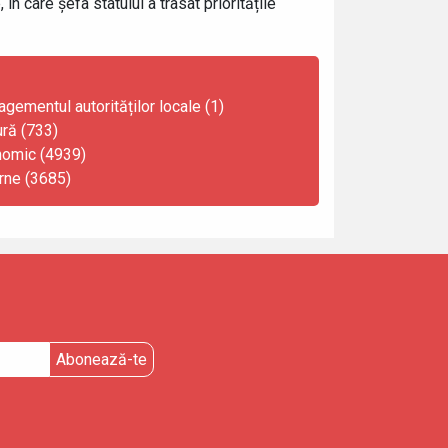
 în care șefa statului a trasat prioritățile
gementul autorităților locale (1)
ură (733)
omic (4939)
rne (3685)