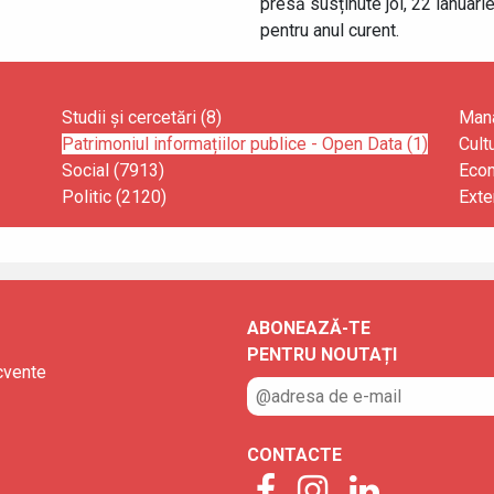
presă susținute joi, 22 ianuarie,
pentru anul curent.
Studii și cercetări (8)
Mana
Patrimoniul informațiilor publice - Open Data (1)
Cult
Social (7913)
Econ
Politic (2120)
Exte
ABONEAZĂ-TE
PENTRU NOUTAȚI
ecvente
CONTACTE