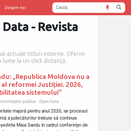
ă
Despre noi
 Data - Revista
 mai actuale titluri externe. Oferim
a lume la un click distanță.
ndu: „Republica Moldova nu a
 al reformei Justiției. 2026,
bilitatea sistemului”
nformațiilor publice - Open Data
ritate majoră pentru anul 2026, iar procesul
nă a judecătorilor trebuie să continue.
eședinta Maia Sandu în cadrul conferinței de