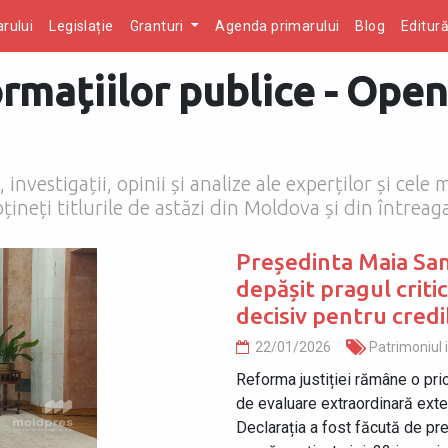
rului
Legislație
Granturi
Agenda primarului
Blog
Editur
rmațiilor publice - Open
investigații, opinii și analize ale experților și cele
țineți titlurile de astăzi din Moldova și din întreag
Președinta Maia Sa
depășit pragul critic
decisiv pentru credi
22/01/2026
Patrimoniul i
Reforma justiției rămâne o prio
de evaluare extraordinară exter
Declarația a fost făcută de pr