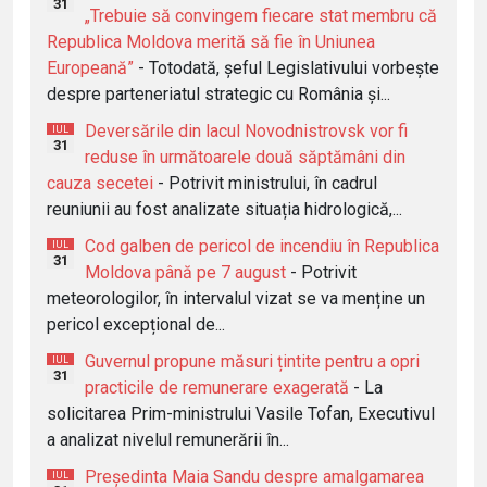
31
„Trebuie să convingem fiecare stat membru că
Republica Moldova merită să fie în Uniunea
Europeană”
- Totodată, șeful Legislativului vorbește
despre parteneriatul strategic cu România și...
Deversările din lacul Novodnistrovsk vor fi
IUL
31
reduse în următoarele două săptămâni din
cauza secetei
- Potrivit ministrului, în cadrul
reuniunii au fost analizate situația hidrologică,...
Cod galben de pericol de incendiu în Republica
IUL
31
Moldova până pe 7 august
- Potrivit
meteorologilor, în intervalul vizat se va menține un
pericol excepțional de...
Guvernul propune măsuri țintite pentru a opri
IUL
31
practicile de remunerare exagerată
- La
solicitarea Prim-ministrului Vasile Tofan, Executivul
a analizat nivelul remunerării în...
Președinta Maia Sandu despre amalgamarea
IUL