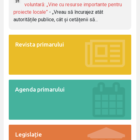
31
voluntară: „Vine cu resurse importante pentru
proiecte locale”
- „Vreau să încurajez atât
autoritățile publice, cât și cetățenii să...
Revista primarului
Agenda primarului
Legislație