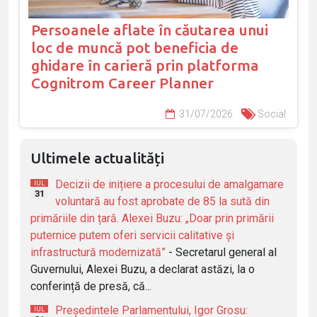
Persoanele aflate în căutarea unui
loc de muncă pot beneficia de
ghidare în carieră prin platforma
Cognitrom Career Planner
31/07/2026
Social
Ultimele actualități
Decizii de inițiere a procesului de amalgamare
IUL
31
voluntară au fost aprobate de 85 la sută din
primăriile din țară. Alexei Buzu: „Doar prin primării
puternice putem oferi servicii calitative și
infrastructură modernizată”
- Secretarul general al
Guvernului, Alexei Buzu, a declarat astăzi, la o
conferință de presă, că...
Președintele Parlamentului, Igor Grosu:
IUL