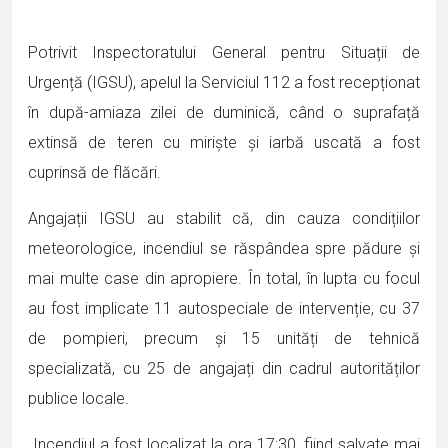
Potrivit Inspectoratului General pentru Situații de
Urgență (IGSU), apelul la Serviciul 112 a fost recepționat
în după-amiaza zilei de duminică, când o suprafață
extinsă de teren cu miriște și iarbă uscată a fost
cuprinsă de flăcări.
Angajații IGSU au stabilit că, din cauza condițiilor
meteorologice, incendiul se răspândea spre pădure și
mai multe case din apropiere. În total, în lupta cu focul
au fost implicate 11 autospeciale de intervenție, cu 37
de pompieri, precum și 15 unități de tehnică
specializată, cu 25 de angajați din cadrul autorităților
publice locale.
„Incendiul a fost localizat la ora 17:30, fiind salvate mai