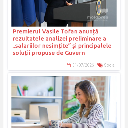
Premierul Vasile Tofan anunță
rezultatele analizei preliminare a
„salariilor nesimțite” și principalele
soluții propuse de Guvern
31/07/2026
Social