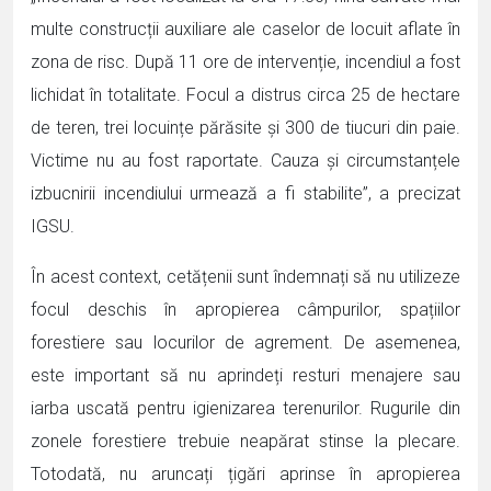
multe construcții auxiliare ale caselor de locuit aflate în
zona de risc. După 11 ore de intervenție, incendiul a fost
lichidat în totalitate. Focul a distrus circa 25 de hectare
de teren, trei locuințe părăsite și 300 de tiucuri din paie.
Victime nu au fost raportate. Cauza și circumstanțele
izbucnirii incendiului urmează a fi stabilite”, a precizat
IGSU.
În acest context, cetățenii sunt îndemnați să nu utilizeze
focul deschis în apropierea câmpurilor, spațiilor
forestiere sau locurilor de agrement. De asemenea,
este important să nu aprindeți resturi menajere sau
iarba uscată pentru igienizarea terenurilor. Rugurile din
zonele forestiere trebuie neapărat stinse la plecare.
Totodată, nu aruncați țigări aprinse în apropierea