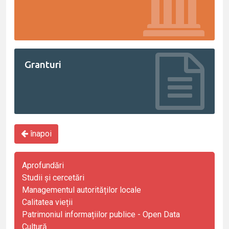
Granturi
înapoi
Aprofundări
Studii și cercetări
Managementul autorităților locale
Calitatea vieții
Patrimoniul informațiilor publice - Open Data
Cultură