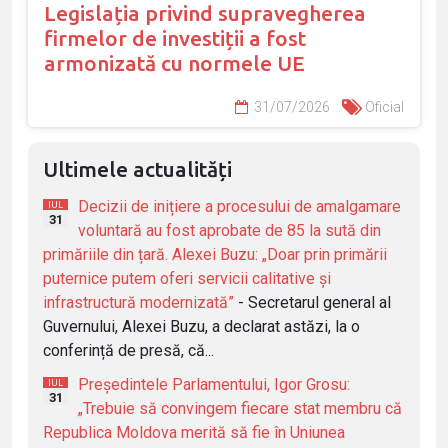
Legislația privind supravegherea
firmelor de investiții a fost
armonizată cu normele UE
31/07/2026
Oficial
Ultimele actualități
Decizii de inițiere a procesului de amalgamare
IUL
31
voluntară au fost aprobate de 85 la sută din
primăriile din țară. Alexei Buzu: „Doar prin primării
puternice putem oferi servicii calitative și
infrastructură modernizată”
- Secretarul general al
Guvernului, Alexei Buzu, a declarat astăzi, la o
conferință de presă, că...
Președintele Parlamentului, Igor Grosu:
IUL
31
„Trebuie să convingem fiecare stat membru că
Republica Moldova merită să fie în Uniunea