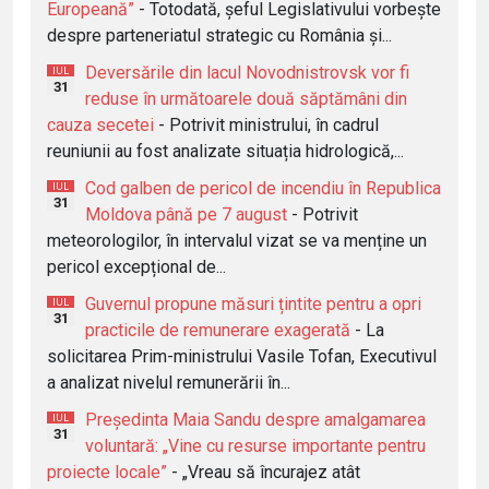
Europeană”
- Totodată, șeful Legislativului vorbește
despre parteneriatul strategic cu România și...
Deversările din lacul Novodnistrovsk vor fi
IUL
31
reduse în următoarele două săptămâni din
cauza secetei
- Potrivit ministrului, în cadrul
reuniunii au fost analizate situația hidrologică,...
Cod galben de pericol de incendiu în Republica
IUL
31
Moldova până pe 7 august
- Potrivit
meteorologilor, în intervalul vizat se va menține un
pericol excepțional de...
Guvernul propune măsuri țintite pentru a opri
IUL
31
practicile de remunerare exagerată
- La
solicitarea Prim-ministrului Vasile Tofan, Executivul
a analizat nivelul remunerării în...
Președinta Maia Sandu despre amalgamarea
IUL
31
voluntară: „Vine cu resurse importante pentru
proiecte locale”
- „Vreau să încurajez atât