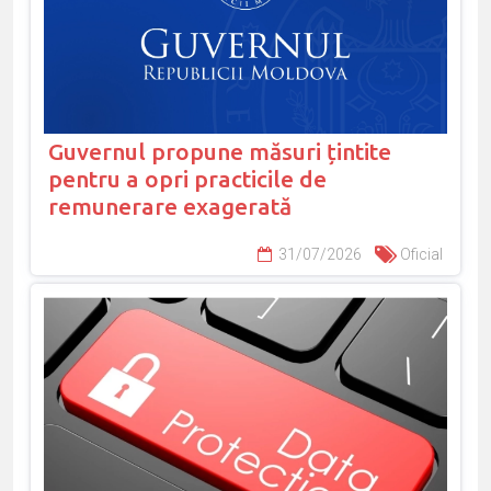
Guvernul propune măsuri țintite
pentru a opri practicile de
remunerare exagerată
31/07/2026
Oficial