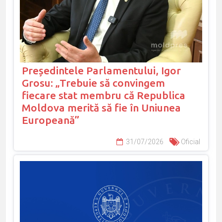
Președintele Parlamentului, Igor
Grosu: „Trebuie să convingem
fiecare stat membru că Republica
Moldova merită să fie în Uniunea
Europeană”
31/07/2026
Oficial