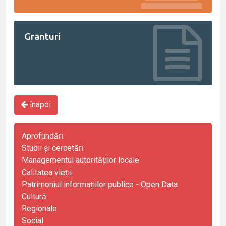
Granturi
înapoi
Aprofundări
Studii și cercetări
Managementul autorităților locale
Calitatea vieții
Patrimoniul informațiilor publice - Open Data
Cultură
Regionale
Social