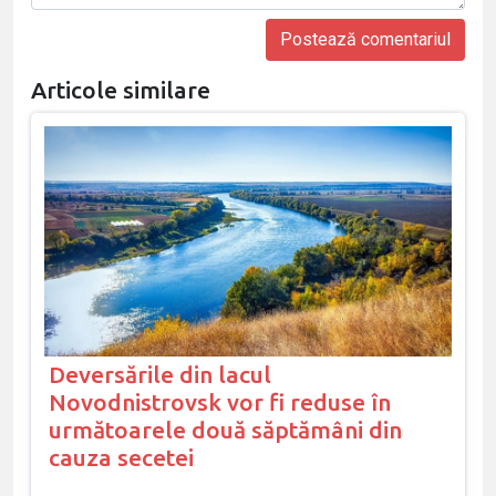
Articole similare
Deversările din lacul
Novodnistrovsk vor fi reduse în
următoarele două săptămâni din
cauza secetei