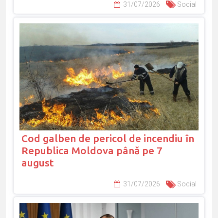
31/07/2026
Social
Cod galben de pericol de incendiu în
Republica Moldova până pe 7
august
31/07/2026
Social