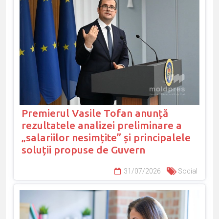
Premierul Vasile Tofan anunță
rezultatele analizei preliminare a
„salariilor nesimțite” și principalele
soluții propuse de Guvern
31/07/2026
Social