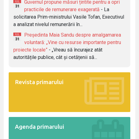
Guvernul propune măsuri țintite pentru a opri
IUL
31
practicile de remunerare exagerată
- La
solicitarea Prim-ministrului Vasile Tofan, Executivul
a analizat nivelul remunerării în...
Președinta Maia Sandu despre amalgamarea
IUL
31
voluntară: „Vine cu resurse importante pentru
proiecte locale”
- „Vreau să încurajez atât
autoritățile publice, cât și cetățenii să...
Revista primarului
Agenda primarului