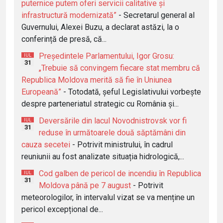
puternice putem oferi servicii calitative și
infrastructură modernizată”
- Secretarul general al
Guvernului, Alexei Buzu, a declarat astăzi, la o
conferință de presă, că...
Președintele Parlamentului, Igor Grosu:
IUL
31
„Trebuie să convingem fiecare stat membru că
Republica Moldova merită să fie în Uniunea
Europeană”
- Totodată, șeful Legislativului vorbește
despre parteneriatul strategic cu România și...
Deversările din lacul Novodnistrovsk vor fi
IUL
31
reduse în următoarele două săptămâni din
cauza secetei
- Potrivit ministrului, în cadrul
reuniunii au fost analizate situația hidrologică,...
Cod galben de pericol de incendiu în Republica
IUL
31
Moldova până pe 7 august
- Potrivit
meteorologilor, în intervalul vizat se va menține un
pericol excepțional de...