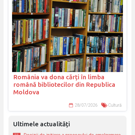
România va dona cărți în limba
română bibliotecilor din Republica
Moldova
28/07/2026
Cultură
Ultimele actualități
IUL