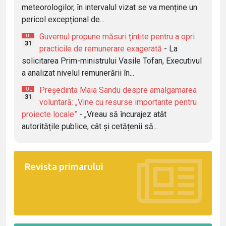
meteorologilor, în intervalul vizat se va menține un
pericol excepțional de...
Guvernul propune măsuri țintite pentru a opri
IUL
31
practicile de remunerare exagerată
- La
solicitarea Prim-ministrului Vasile Tofan, Executivul
a analizat nivelul remunerării în...
Președinta Maia Sandu despre amalgamarea
IUL
31
voluntară: „Vine cu resurse importante pentru
proiecte locale”
- „Vreau să încurajez atât
autoritățile publice, cât și cetățenii să...
Revista primarului