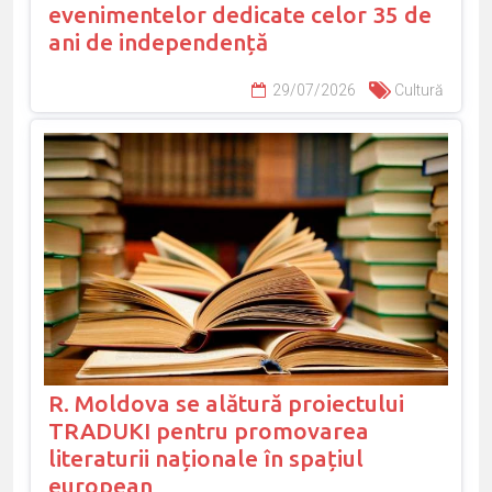
evenimentelor dedicate celor 35 de
ani de independență
29/07/2026
Cultură
R. Moldova se alătură proiectului
TRADUKI pentru promovarea
literaturii naționale în spațiul
european