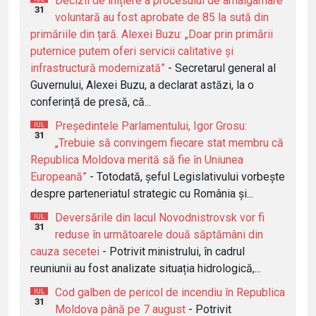
Decizii de inițiere a procesului de amalgamare
31
voluntară au fost aprobate de 85 la sută din
primăriile din țară. Alexei Buzu: „Doar prin primării
puternice putem oferi servicii calitative și
infrastructură modernizată”
- Secretarul general al
Guvernului, Alexei Buzu, a declarat astăzi, la o
conferință de presă, că...
Președintele Parlamentului, Igor Grosu:
IUL
31
„Trebuie să convingem fiecare stat membru că
Republica Moldova merită să fie în Uniunea
Europeană”
- Totodată, șeful Legislativului vorbește
despre parteneriatul strategic cu România și...
Deversările din lacul Novodnistrovsk vor fi
IUL
31
reduse în următoarele două săptămâni din
cauza secetei
- Potrivit ministrului, în cadrul
reuniunii au fost analizate situația hidrologică,...
Cod galben de pericol de incendiu în Republica
IUL
31
Moldova până pe 7 august
- Potrivit