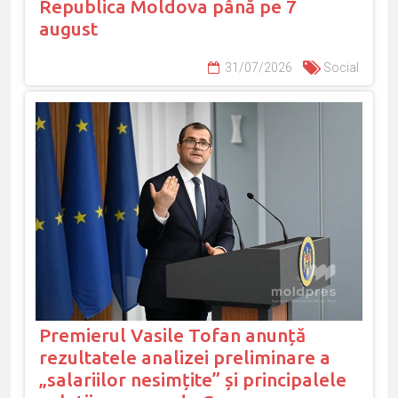
Republica Moldova până pe 7
august
31/07/2026
Social
Premierul Vasile Tofan anunță
rezultatele analizei preliminare a
„salariilor nesimțite” și principalele