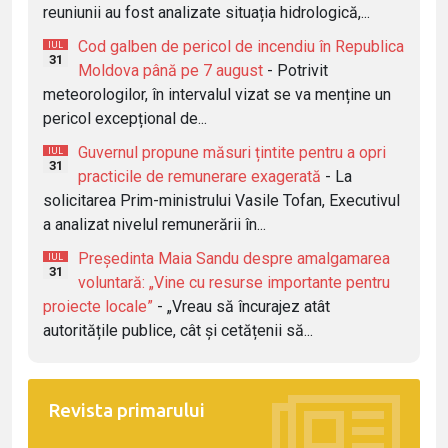
reuniunii au fost analizate situația hidrologică,...
Cod galben de pericol de incendiu în Republica
IUL
31
Moldova până pe 7 august
- Potrivit
meteorologilor, în intervalul vizat se va menține un
pericol excepțional de...
Guvernul propune măsuri țintite pentru a opri
IUL
31
practicile de remunerare exagerată
- La
solicitarea Prim-ministrului Vasile Tofan, Executivul
a analizat nivelul remunerării în...
Președinta Maia Sandu despre amalgamarea
IUL
31
voluntară: „Vine cu resurse importante pentru
proiecte locale”
- „Vreau să încurajez atât
autoritățile publice, cât și cetățenii să...
Revista primarului