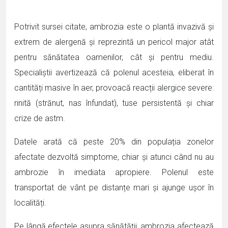
Potrivit sursei citate, ambrozia este o plantă invazivă și
extrem de alergenă și reprezintă un pericol major atât
pentru sănătatea oamenilor, cât și pentru mediu.
Specialiștii avertizează că polenul acesteia, eliberat în
cantități masive în aer, provoacă reacții alergice severe:
rinită (strănut, nas înfundat), tuse persistentă și chiar
crize de astm.
Datele arată că peste 20% din populația zonelor
afectate dezvoltă simptome, chiar și atunci când nu au
ambrozie în imediata apropiere. Polenul este
transportat de vânt pe distanțe mari și ajunge ușor în
localități.
Pe lângă efectele asupra sănătății, ambrozia afectează