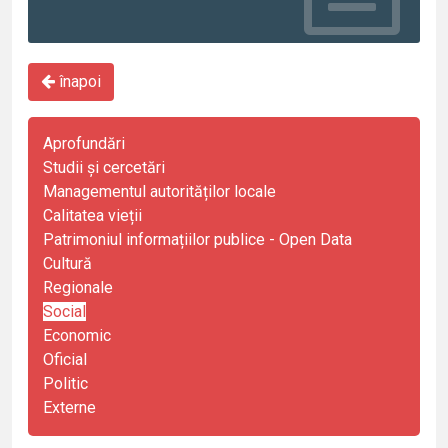
înapoi
Aprofundări
Studii și cercetări
Managementul autorităților locale
Calitatea vieții
Patrimoniul informațiilor publice - Open Data
Cultură
Regionale
Social
Economic
Oficial
Politic
Externe