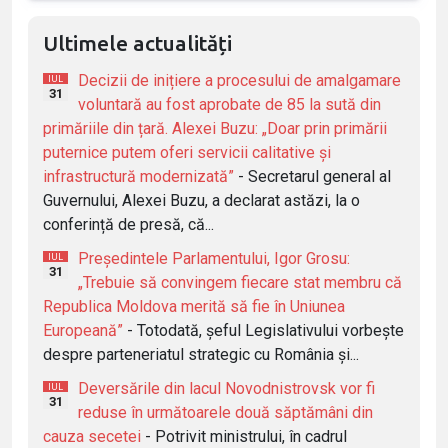
Ultimele actualități
Decizii de inițiere a procesului de amalgamare
IUL
31
voluntară au fost aprobate de 85 la sută din
primăriile din țară. Alexei Buzu: „Doar prin primării
puternice putem oferi servicii calitative și
infrastructură modernizată”
- Secretarul general al
Guvernului, Alexei Buzu, a declarat astăzi, la o
conferință de presă, că...
Președintele Parlamentului, Igor Grosu:
IUL
31
„Trebuie să convingem fiecare stat membru că
Republica Moldova merită să fie în Uniunea
Europeană”
- Totodată, șeful Legislativului vorbește
despre parteneriatul strategic cu România și...
Deversările din lacul Novodnistrovsk vor fi
IUL
31
reduse în următoarele două săptămâni din
cauza secetei
- Potrivit ministrului, în cadrul