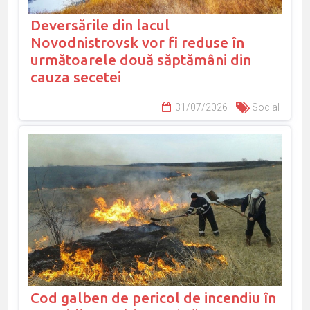
Deversările din lacul
Novodnistrovsk vor fi reduse în
următoarele două săptămâni din
cauza secetei
31/07/2026
Social
Cod galben de pericol de incendiu în