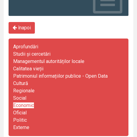
înapoi
Aprofundări
Studii și cercetări
Managementul autorităților locale
Calitatea vieții
Patrimoniul informațiilor publice - Open Data
Cultură
Regionale
Social
Economic
Oficial
Politic
Externe