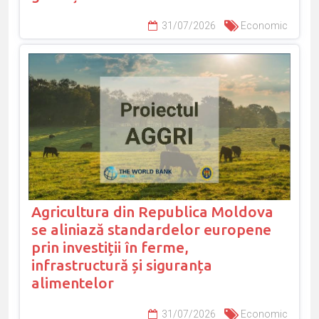
31/07/2026
Economic
Agricultura din Republica Moldova
se aliniază standardelor europene
prin investiții în ferme,
infrastructură și siguranța
alimentelor
31/07/2026
Economic