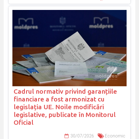
Cadrul normativ privind garanțiile
financiare a fost armonizat cu
legislația UE. Noile modificări
legislative, publicate în Monitorul
Oficial
30/07/2026
Economic