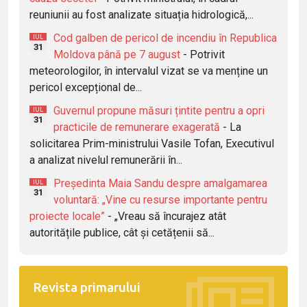
reuniunii au fost analizate situația hidrologică,...
Cod galben de pericol de incendiu în Republica
IUL
31
Moldova până pe 7 august
- Potrivit
meteorologilor, în intervalul vizat se va menține un
pericol excepțional de...
Guvernul propune măsuri țintite pentru a opri
IUL
31
practicile de remunerare exagerată
- La
solicitarea Prim-ministrului Vasile Tofan, Executivul
a analizat nivelul remunerării în...
Președinta Maia Sandu despre amalgamarea
IUL
31
voluntară: „Vine cu resurse importante pentru
proiecte locale”
- „Vreau să încurajez atât
autoritățile publice, cât și cetățenii să...
Revista primarului