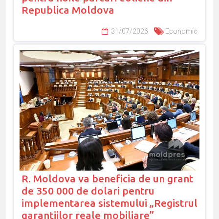
Republica Moldova
31/07/2026
Economic
R. Moldova va beneficia de un grant
de 350 000 de dolari pentru
implementarea sistemului „Registrul
garanțiilor reale mobiliare”