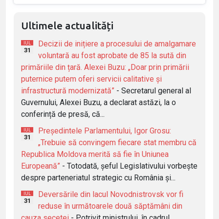
Ultimele actualități
Decizii de inițiere a procesului de amalgamare
IUL
31
voluntară au fost aprobate de 85 la sută din
primăriile din țară. Alexei Buzu: „Doar prin primării
puternice putem oferi servicii calitative și
infrastructură modernizată”
- Secretarul general al
Guvernului, Alexei Buzu, a declarat astăzi, la o
conferință de presă, că...
Președintele Parlamentului, Igor Grosu:
IUL
31
„Trebuie să convingem fiecare stat membru că
Republica Moldova merită să fie în Uniunea
Europeană”
- Totodată, șeful Legislativului vorbește
despre parteneriatul strategic cu România și...
Deversările din lacul Novodnistrovsk vor fi
IUL
31
reduse în următoarele două săptămâni din
cauza secetei
- Potrivit ministrului, în cadrul