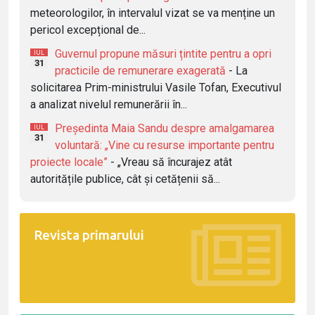
meteorologilor, în intervalul vizat se va menține un
pericol excepțional de...
Guvernul propune măsuri țintite pentru a opri
IUL
31
practicile de remunerare exagerată
- La
solicitarea Prim-ministrului Vasile Tofan, Executivul
a analizat nivelul remunerării în...
Președinta Maia Sandu despre amalgamarea
IUL
31
voluntară: „Vine cu resurse importante pentru
proiecte locale”
- „Vreau să încurajez atât
autoritățile publice, cât și cetățenii să...
Revista primarului