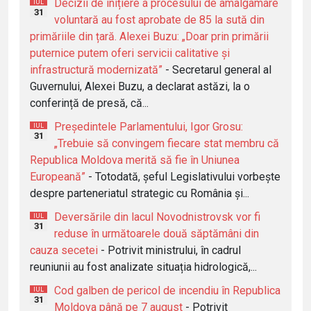
Decizii de inițiere a procesului de amalgamare
IUL
31
voluntară au fost aprobate de 85 la sută din
primăriile din țară. Alexei Buzu: „Doar prin primării
puternice putem oferi servicii calitative și
infrastructură modernizată”
- Secretarul general al
Guvernului, Alexei Buzu, a declarat astăzi, la o
conferință de presă, că...
Președintele Parlamentului, Igor Grosu:
IUL
31
„Trebuie să convingem fiecare stat membru că
Republica Moldova merită să fie în Uniunea
Europeană”
- Totodată, șeful Legislativului vorbește
despre parteneriatul strategic cu România și...
Deversările din lacul Novodnistrovsk vor fi
IUL
31
reduse în următoarele două săptămâni din
cauza secetei
- Potrivit ministrului, în cadrul
reuniunii au fost analizate situația hidrologică,...
Cod galben de pericol de incendiu în Republica
IUL
31
Moldova până pe 7 august
- Potrivit