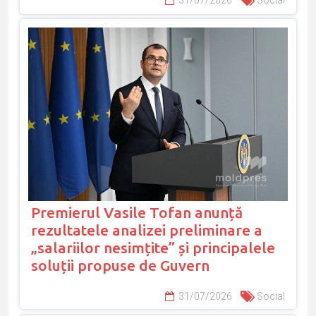
31/07/2026
Social
Premierul Vasile Tofan anunță
rezultatele analizei preliminare a
„salariilor nesimțite” și principalele
soluții propuse de Guvern
31/07/2026
Social