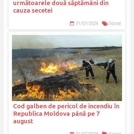
următoarele două săptămâni din
cauza secetei
31/07/2026
Social
Cod galben de pericol de incendiu în
Republica Moldova până pe 7
august