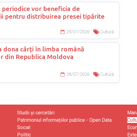
e periodice vor beneficia de
 pentru distribuirea presei tipărite
29/07/2026
Cultură
 dona cărți în limba română
lor din Republica Moldova
28/07/2026
Cultură
Studii și cercetări
Mana
Patrimoniul informațiilor publice - Open Data
Cult
Social
Eco
Politic
Exte