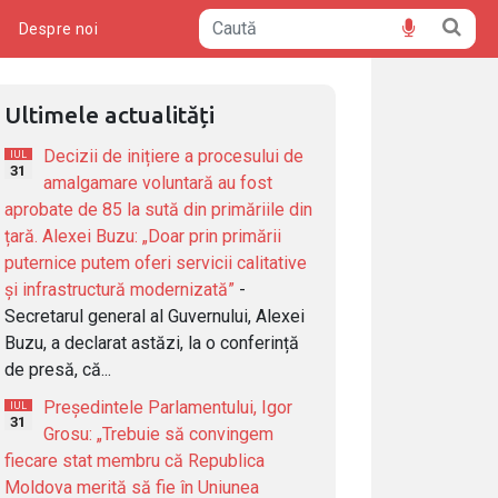
ă
Despre noi
Ultimele actualități
Decizii de inițiere a procesului de
IUL
31
amalgamare voluntară au fost
aprobate de 85 la sută din primăriile din
țară. Alexei Buzu: „Doar prin primării
puternice putem oferi servicii calitative
și infrastructură modernizată”
-
Secretarul general al Guvernului, Alexei
Buzu, a declarat astăzi, la o conferință
de presă, că...
Președintele Parlamentului, Igor
IUL
31
Grosu: „Trebuie să convingem
fiecare stat membru că Republica
Moldova merită să fie în Uniunea