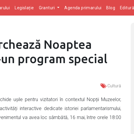
rului
Legislație
Granturi
Agenda primarului
Blog
Editur
rchează Noaptea
-un program special
Cultură
hide ușile pentru vizitatori în contextul Nopții Muzeelor,
tivități interactive dedicate istoriei parlamentarismului,
 Evenimentul va avea loc sâmbătă, 16 mai, între orele 18:00