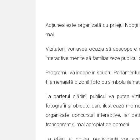
Acțiunea este organizată cu prilejul Nopții 
mai.
Vizitatorii vor avea ocazia să descopere evo
interactive menite să familiarizeze publicul 
Programul va începe în scuarul Parlamentului
fi amenajată o zonă foto cu simbolurile naț
La parterul clădirii, publicul va putea v
fotografii și obiecte care ilustrează moment
organizate concursuri interactive, iar c
transparent și mai apropiat de oameni.
La etajul al doilea, participanții vor av