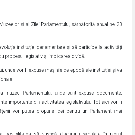
Muzeelor și al Zilei Parlamentului, sărbătorită anual pe 23
luția instituției parlamentare și să participe la activități
cu procesul legislativ și implicarea civică.
, unde vor fi expuse mașinile de epocă ale instituției și va
ionale.
izita muzeul Parlamentului, unde sunt expuse documente,
e importante din activitatea legislativului. Tot aici vor fi
etățenii vor putea propune idei pentru un Parlament mai
ea posibilitatea să susțină discursuri simulate în plenul