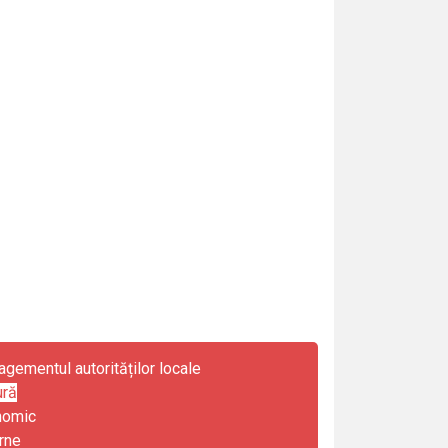
gementul autorităților locale
ură
nomic
rne