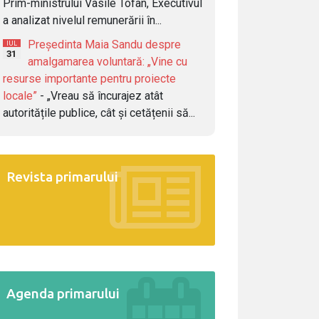
Prim-ministrului Vasile Tofan, Executivul
a analizat nivelul remunerării în...
Președinta Maia Sandu despre
IUL
31
amalgamarea voluntară: „Vine cu
resurse importante pentru proiecte
locale”
- „Vreau să încurajez atât
autoritățile publice, cât și cetățenii să...
Revista primarului
Agenda primarului