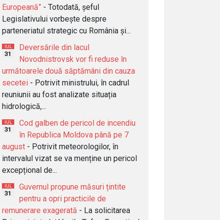
Europeană”
- Totodată, șeful
Legislativului vorbește despre
parteneriatul strategic cu România și...
Deversările din lacul
IUL
31
Novodnistrovsk vor fi reduse în
următoarele două săptămâni din cauza
secetei
- Potrivit ministrului, în cadrul
reuniunii au fost analizate situația
hidrologică,...
Cod galben de pericol de incendiu
IUL
31
în Republica Moldova până pe 7
august
- Potrivit meteorologilor, în
intervalul vizat se va menține un pericol
excepțional de...
Guvernul propune măsuri țintite
IUL
31
pentru a opri practicile de
remunerare exagerată
- La solicitarea