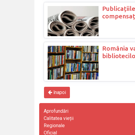
Publicațiil
compensații
România va
biblioteci
înapoi
Aprofundări
Calitatea vieții
Regionale
Oficial