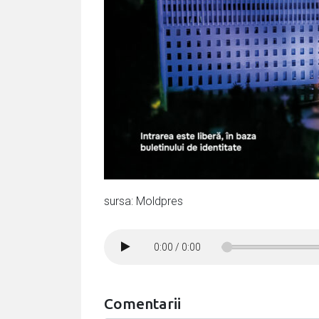
sursa: Moldpres
0:00
/
0:00
Comentarii