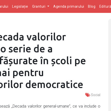
rului
Legislație
Granturi
Agenda primarului
Blog
Editur
cada valorilor
o serie de a
ășurate în școli pe
mai pentru
rilor democratice
Social
ansează „Decada valorilor general-umane”, ce va include o