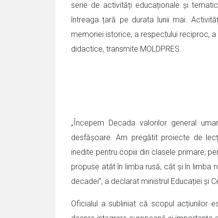
serie de activități educaționale și temati
întreaga țară pe durata lunii mai. Activi
memoriei istorice, a respectului reciproc, a p
didactice, transmite MOLDPRES.
„Începem Decada valorilor general umane
desfășoare. Am pregătit proiecte de lecți
inedite pentru copiii din clasele primare, pe
propuse atât în limba rusă, cât și în limba r
decadei”, a declarat ministrul Educației și C
Oficialul a subliniat că scopul acțiunilor