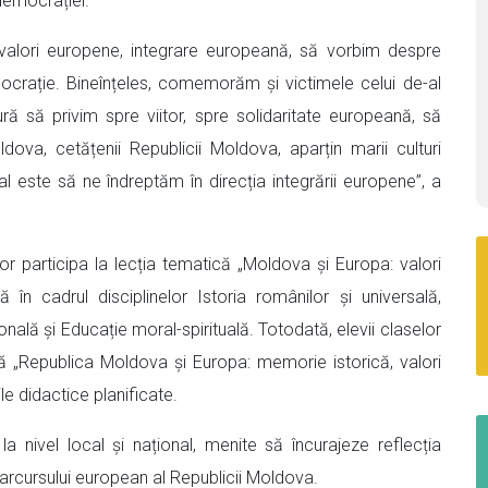
democrației.
alori europene, integrare europeană, să vorbim despre
ocrație. Bineînțeles, comemorăm și victimele celui de-al
ă să privim spre viitor, spre solidaritate europeană, să
dova, cetățenii Republicii Moldova, aparțin marii culturi
al este să ne îndreptăm în direcția integrării europene”, a
vor participa la lecția tematică „Moldova și Europa: valori
 în cadrul disciplinelor Istoria românilor și universală,
ală și Educație moral-spirituală. Totodată, elevii claselor
lă „Republica Moldova și Europa: memorie istorică, valori
le didactice planificate.
la nivel local și național, menite să încurajeze reflecția
arcursului european al Republicii Moldova.