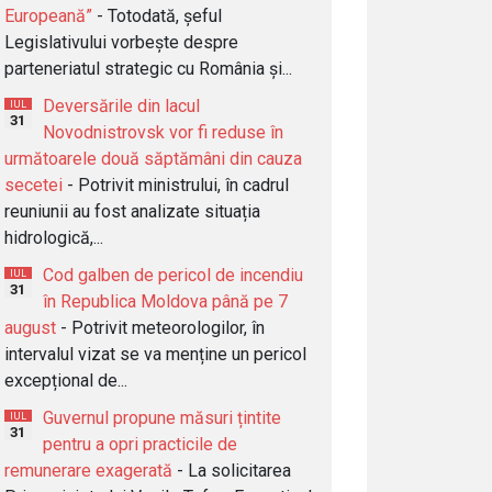
Europeană”
- Totodată, șeful
Legislativului vorbește despre
parteneriatul strategic cu România și...
Deversările din lacul
IUL
31
Novodnistrovsk vor fi reduse în
următoarele două săptămâni din cauza
secetei
- Potrivit ministrului, în cadrul
reuniunii au fost analizate situația
hidrologică,...
Cod galben de pericol de incendiu
IUL
31
în Republica Moldova până pe 7
august
- Potrivit meteorologilor, în
intervalul vizat se va menține un pericol
excepțional de...
Guvernul propune măsuri țintite
IUL
31
pentru a opri practicile de
remunerare exagerată
- La solicitarea