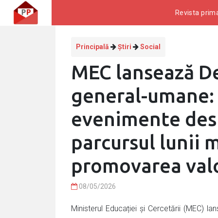
Revista prima
Principală
Știri
Social
MEC lansează De
general-umane: 
evenimente desf
parcursul lunii 
promovarea valo
08/05/2026
Ministerul Educației și Cercetării (MEC) l