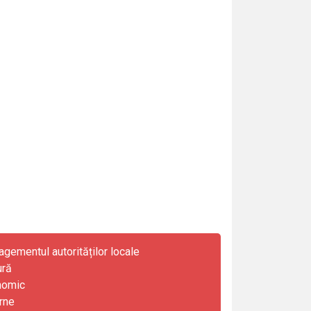
gementul autorităților locale
ură
nomic
rne