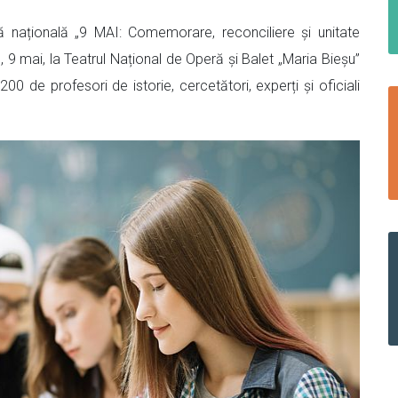
ă națională „9 MAI: Comemorare, reconciliere și unitate
9 mai, la Teatrul Național de Operă și Balet „Maria Bieșu”
00 de profesori de istorie, cercetători, experți și oficiali