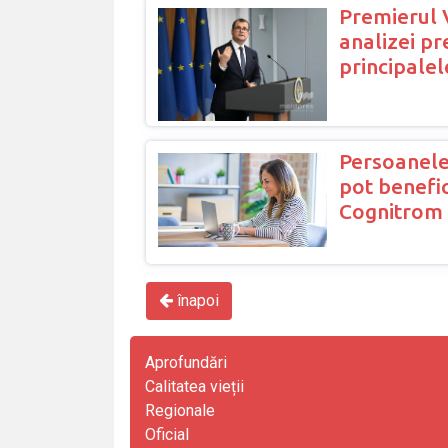
Premierul 
analizei pr
principalel
Persoanele
pot benefic
Cognitrom 
înapoi
Aprofundări
Calitatea vieții
Regionale
Oficial