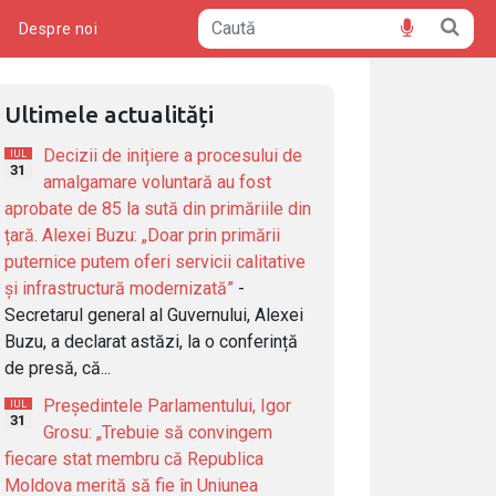
ă
Despre noi
Ultimele actualități
Decizii de inițiere a procesului de
IUL
31
amalgamare voluntară au fost
aprobate de 85 la sută din primăriile din
țară. Alexei Buzu: „Doar prin primării
puternice putem oferi servicii calitative
și infrastructură modernizată”
-
Secretarul general al Guvernului, Alexei
Buzu, a declarat astăzi, la o conferință
de presă, că...
Președintele Parlamentului, Igor
IUL
31
Grosu: „Trebuie să convingem
fiecare stat membru că Republica
Moldova merită să fie în Uniunea