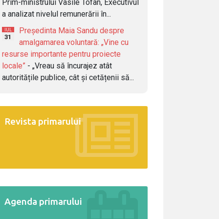
Prim-ministrului Vasile Tofan, Executivul
a analizat nivelul remunerării în...
Președinta Maia Sandu despre
IUL
31
amalgamarea voluntară: „Vine cu
resurse importante pentru proiecte
locale”
- „Vreau să încurajez atât
autoritățile publice, cât și cetățenii să...
Revista primarului
Agenda primarului