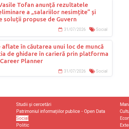
Vasile Tofan anunță rezultatele
eliminare a „salariilor nesimțite” și
e soluții propuse de Guvern
31/07/2026
Social
 aflate în căutarea unui loc de muncă
ia de ghidare în carieră prin platforma
Career Planner
31/07/2026
Social
Studii și cercetări
Mana
Patrimoniul informațiilor publice - Open Data
Cult
Social
Eco
Politic
Exte