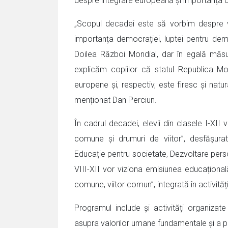
despre integrare europeană și importanța 
„Scopul decadei este să vorbim despre v
importanța democrației, luptei pentru dem
Doilea Război Mondial, dar în egală măsur
explicăm copiilor că statul Republica Mol
europene și, respectiv, este firesc și natur
menționat Dan Perciun.
În cadrul decadei, elevii din clasele I-XII 
comune și drumuri de viitor”, desfășurată
Educație pentru societate, Dezvoltare person
VIII-XII vor viziona emisiunea educaționa
comune, viitor comun”, integrată în activități
Programul include și activități organizate 
asupra valorilor umane fundamentale și a p