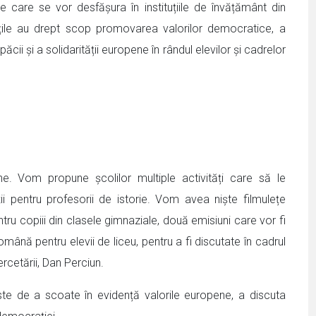
ce care se vor desfășura în instituțiile de învățământ din
tățile au drept scop promovarea valorilor democratice, a
ăcii și a solidarității europene în rândul elevilor și cadrelor
. Vom propune școlilor multiple activități care să le
i pentru profesorii de istorie. Vom avea niște filmulețe
ntru copiii din clasele gimnaziale, două emisiuni care vor fi
omână pentru elevii de liceu, pentru a fi discutate în cadrul
ercetării, Dan Perciun.
 este de a scoate în evidență valorile europene, a discuta