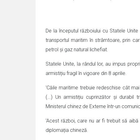
De la începutul războiului cu Statele Unite
transportul maritim în strâmtoare, prin c
petrol și gaz natural lichefiat.
Statele Unite, la rândul lor, au impus propr
armistițiu fragil în vigoare din 8 aprilie.
'Căile maritime trebuie redeschise cât ma
(...) Un armistițiu cuprinzător și durabil 
Ministerul chinez de Externe într-un comunic
'Acest război, care nu ar fi trebuit să aibă
diplomația chineză.