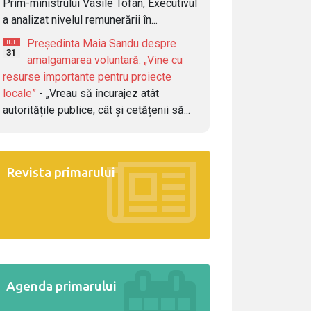
Prim-ministrului Vasile Tofan, Executivul
a analizat nivelul remunerării în...
Președinta Maia Sandu despre
IUL
31
amalgamarea voluntară: „Vine cu
resurse importante pentru proiecte
locale”
- „Vreau să încurajez atât
autoritățile publice, cât și cetățenii să...
Revista primarului
Agenda primarului