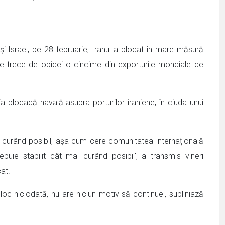
 și Israel, pe 28 februarie, Iranul a blocat în mare măsură
are trece de obicei o cincime din exporturile mondiale de
ia blocadă navală asupra porturilor iraniene, în ciuda unui
i curând posibil, așa cum cere comunitatea internațională
trebuie stabilit cât mai curând posibil', a transmis vineri
at.
 loc niciodată, nu are niciun motiv să continue', subliniază