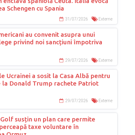
în enclava spaniolă Ceuta. Italia evocă
a Schengen cu Spania
31/07/2026
Externe
mericani au convenit asupra unui
lege privind noi sancțiuni împotriva
29/07/2026
Externe
e Ucrainei a sosit la Casa Albă pentru
e la Donald Trump rachete Patriot
29/07/2026
Externe
 Golf susțin un plan care permite
 perceapă taxe voluntare în
ea Ormuz