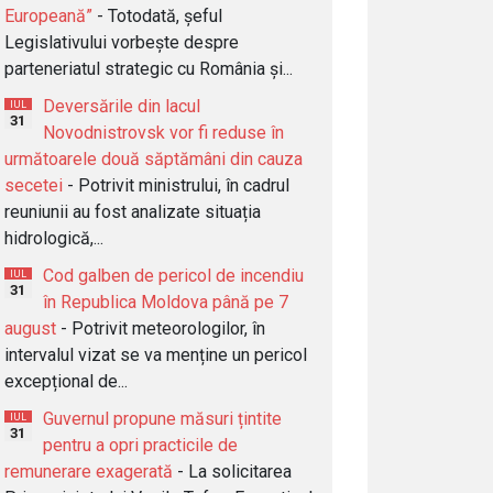
Europeană”
- Totodată, șeful
Legislativului vorbește despre
parteneriatul strategic cu România și...
Deversările din lacul
IUL
31
Novodnistrovsk vor fi reduse în
următoarele două săptămâni din cauza
secetei
- Potrivit ministrului, în cadrul
reuniunii au fost analizate situația
hidrologică,...
Cod galben de pericol de incendiu
IUL
31
în Republica Moldova până pe 7
august
- Potrivit meteorologilor, în
intervalul vizat se va menține un pericol
excepțional de...
Guvernul propune măsuri țintite
IUL
31
pentru a opri practicile de
remunerare exagerată
- La solicitarea