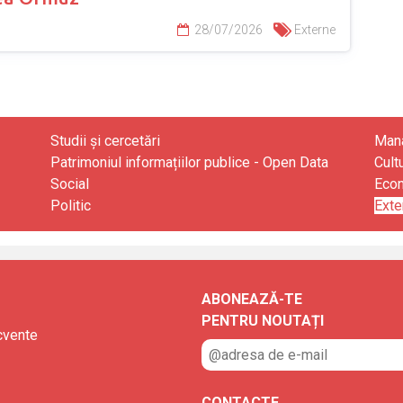
28/07/2026
Externe
Studii și cercetări
Mana
Patrimoniul informațiilor publice - Open Data
Cult
Social
Eco
Politic
Exte
ABONEAZĂ-TE
PENTRU NOUTAȚI
ecvente
CONTACTE