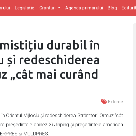
rului
Legislație
Granturi
Agenda primarului
Blog
Editur
mistițiu durabil în
u și redeschiderea
z „cât mai curând
Externe
t în Orientul Mijlociu și redeschiderea Strâmtorii Ormuz 'cât
tre președintele chinez Xi Jinping și președintele american
 AGERPRES și MOLDPRES.