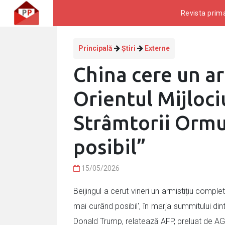
Revista prima
Principală
Știri
Externe
China cere un ar
Orientul Mijloci
Strâmtorii Ormu
posibil”
15/05/2026
Beijingul a cerut vineri un armistițiu comple
mai curând posibil', în marja summitului din
Donald Trump, relatează AFP, preluat de