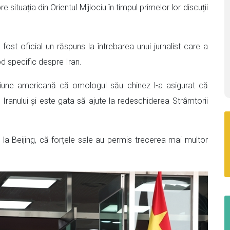
situația din Orientul Mijlociu în timpul primelor lor discuții
fost oficial un răspuns la întrebarea unui jurnalist care a
od specific despre Iran.
ziune americană că omologul său chinez l-a asigurat că
 Iranului și este gata să ajute la redeschiderea Strâmtorii
e la Beijing, că forțele sale au permis trecerea mai multor