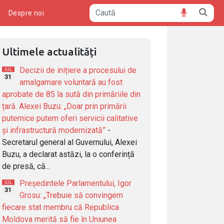
ă
Despre noi
Ultimele actualități
Decizii de inițiere a procesului de
IUL
31
amalgamare voluntară au fost
aprobate de 85 la sută din primăriile din
țară. Alexei Buzu: „Doar prin primării
puternice putem oferi servicii calitative
și infrastructură modernizată”
-
Secretarul general al Guvernului, Alexei
Buzu, a declarat astăzi, la o conferință
de presă, că...
Președintele Parlamentului, Igor
IUL
31
Grosu: „Trebuie să convingem
fiecare stat membru că Republica
Moldova merită să fie în Uniunea