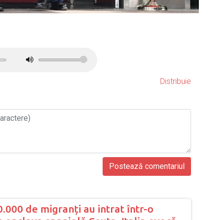
Distribuie
000 de migranți au intrat într-o