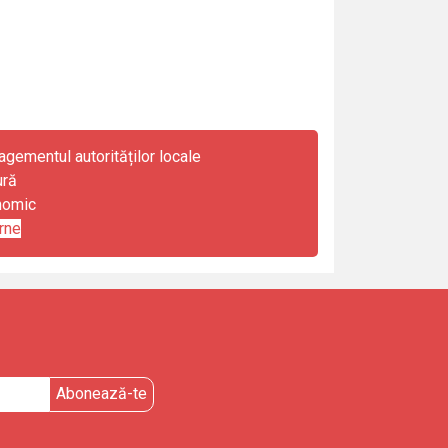
gementul autorităților locale
ură
nomic
rne