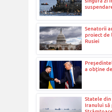
singură zi 
suspendare
Senatorii a
proiect de 
Rusiei
Președintel
a obține d
Statele din
Iranului să
Strâmtoar