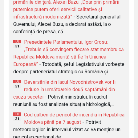
primăriile din țară. Alexei Buzu: „Doar prin primării
puternice putem oferi servicii calitative și
infrastructură modernizată”
- Secretarul general al
Guvernului, Alexei Buzu, a declarat astăzi, la o
conferință de presă, că...
Președintele Parlamentului, Igor Grosu:
IUL
31
„Trebuie să convingem fiecare stat membru că
Republica Moldova merită să fie în Uniunea
Europeană”
- Totodată, șeful Legislativului vorbește
despre parteneriatul strategic cu România și...
Deversările din lacul Novodnistrovsk vor fi
IUL
31
reduse în următoarele două săptămâni din
cauza secetei
- Potrivit ministrului, în cadrul
reuniunii au fost analizate situația hidrologică,...
Cod galben de pericol de incendiu în Republica
IUL
31
Moldova până pe 7 august
- Potrivit
meteorologilor, în intervalul vizat se va menține un
pericol excepțional de...