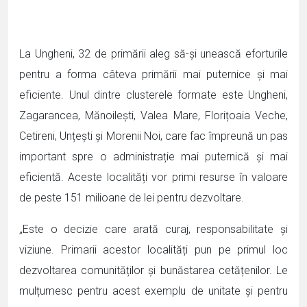
La Ungheni, 32 de primării aleg să-și unească eforturile
pentru a forma câteva primării mai puternice și mai
eficiente. Unul dintre clusterele formate este Ungheni,
Zagarancea, Mănoilești, Valea Mare, Florițoaia Veche,
Cetireni, Unțești și Morenii Noi, care fac împreună un pas
important spre o administrație mai puternică și mai
eficientă. Aceste localități vor primi resurse în valoare
de peste 151 milioane de lei pentru dezvoltare.
„Este o decizie care arată curaj, responsabilitate și
viziune. Primarii acestor localități pun pe primul loc
dezvoltarea comunităților și bunăstarea cetățenilor. Le
mulțumesc pentru acest exemplu de unitate și pentru