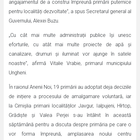
angajamentul de a construi împreună primării puternice
pentru localități dezvoltate”, a spus Secretarul general al
Guvernului, Alexei Buzu.
„Cu cât mai multe administrații publice își unesc
eforturile, cu atât mai multe proiecte de apă și
canalizare, drumuri și iluminat vor ajunge în satele
noastre”, afirmă Vitalie Vrabie, primarul municipiului
Ungheni.
În raionul Anenii Noi, 19 primării au adoptat deja deciziile
de inițiere a procesului de amalgamare voluntară, iar
la Cimișlia primarii localităților Javgur, Ialpujeni, Hîrtop,
Grădiște și Valea Perjei s-au întâlnit în această
săptămână pentru a discuta despre primăria pe care o
vor forma împreună, amplasarea noului centru