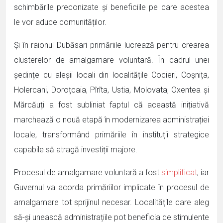
schimbările preconizate și beneficiile pe care acestea
le vor aduce comunităților.
Și în raionul Dubăsari primăriile lucrează pentru crearea
clusterelor de amalgamare voluntară. În cadrul unei
ședințe cu aleșii locali din localitățile Cocieri, Coșnița,
Holercani, Doroțcaia, Pîrîta, Ustia, Molovata, Oxentea și
Mărcăuți a fost subliniat faptul că această inițiativă
marchează o nouă etapă în modernizarea administrației
locale, transformând primăriile în instituții strategice
capabile să atragă investiții majore.
Procesul de amalgamare voluntară a fost
simplificat
, iar
Guvernul va acorda primăriilor implicate în procesul de
amalgamare tot sprijinul necesar. Localitățile care aleg
să-și unească administrațiile pot beneficia de stimulente