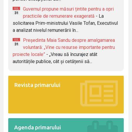
Guvernul propune măsuri țintite pentru a opri
IUL
31
practicile de remunerare exagerată
- La
solicitarea Prim-ministrului Vasile Tofan, Executivul
a analizat nivelul remunerării în...
Președinta Maia Sandu despre amalgamarea
IUL
31
voluntară: „Vine cu resurse importante pentru
proiecte locale”
- „Vreau să încurajez atât
autoritățile publice, cât și cetățenii să...
Revista primarului
Agenda primarului