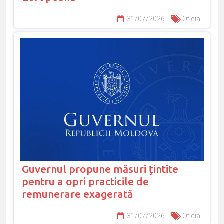
31/07/2026
Oficial
Guvernul propune măsuri țintite
pentru a opri practicile de
remunerare exagerată
31/07/2026
Oficial