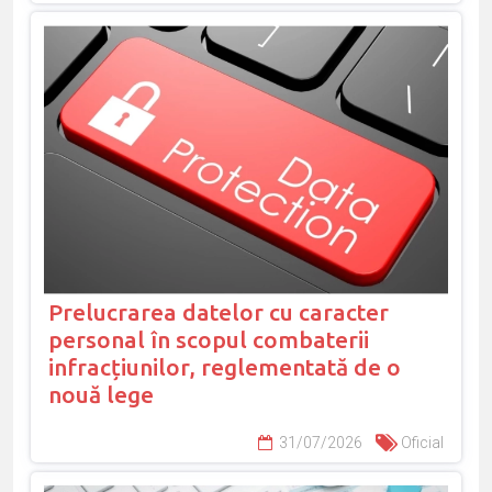
Prelucrarea datelor cu caracter
personal în scopul combaterii
infracțiunilor, reglementată de o
nouă lege
31/07/2026
Oficial