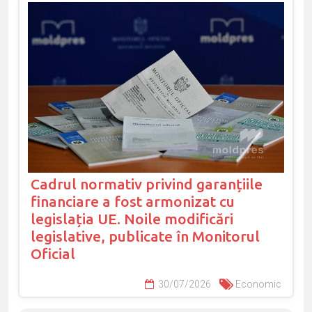
Cadrul normativ privind garanțiile
financiare a fost armonizat cu
legislația UE. Noile modificări
legislative, publicate în Monitorul
Oficial
30/07/2026
Economic