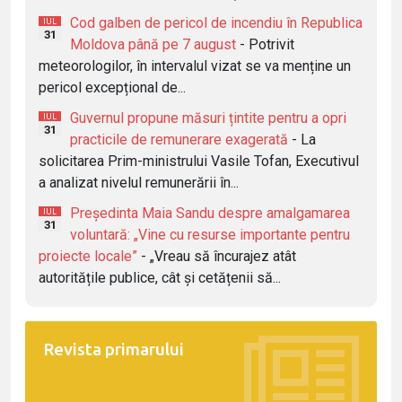
Cod galben de pericol de incendiu în Republica
IUL
31
Moldova până pe 7 august
- Potrivit
meteorologilor, în intervalul vizat se va menține un
pericol excepțional de...
Guvernul propune măsuri țintite pentru a opri
IUL
31
practicile de remunerare exagerată
- La
solicitarea Prim-ministrului Vasile Tofan, Executivul
a analizat nivelul remunerării în...
Președinta Maia Sandu despre amalgamarea
IUL
31
voluntară: „Vine cu resurse importante pentru
proiecte locale”
- „Vreau să încurajez atât
autoritățile publice, cât și cetățenii să...
Revista primarului