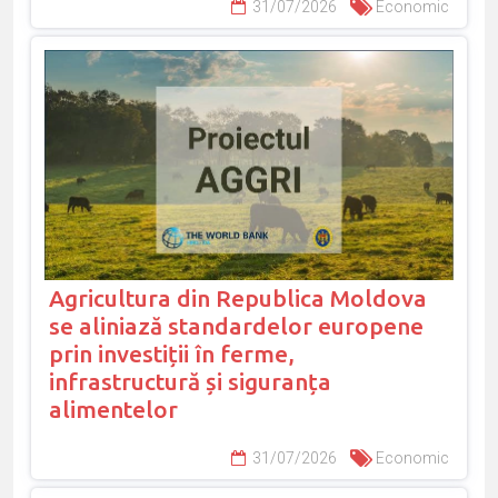
31/07/2026
Economic
Agricultura din Republica Moldova
se aliniază standardelor europene
prin investiții în ferme,
infrastructură și siguranța
alimentelor
31/07/2026
Economic