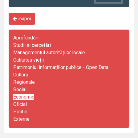
înapoi
Aprofundări
Studii și cercetări
Managementul autorităților locale
Calitatea vieții
Patrimoniul informațiilor publice - Open Data
Cultură
Regionale
Social
Economic
Oficial
Politic
Externe