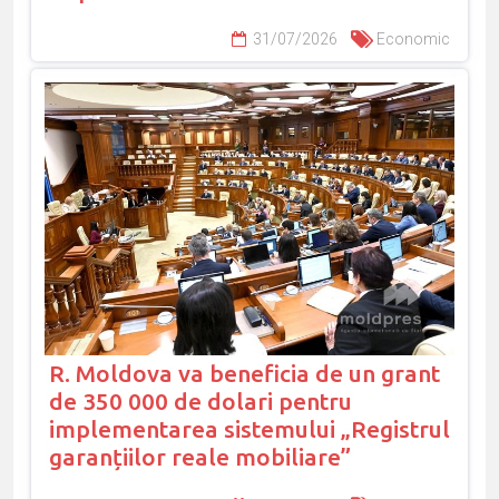
31/07/2026
Economic
R. Moldova va beneficia de un grant
de 350 000 de dolari pentru
implementarea sistemului „Registrul
garanțiilor reale mobiliare”