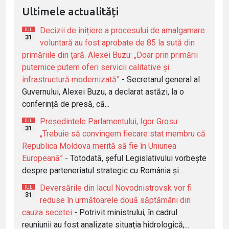
Ultimele actualități
Decizii de inițiere a procesului de amalgamare
IUL
31
voluntară au fost aprobate de 85 la sută din
primăriile din țară. Alexei Buzu: „Doar prin primării
puternice putem oferi servicii calitative și
infrastructură modernizată”
- Secretarul general al
Guvernului, Alexei Buzu, a declarat astăzi, la o
conferință de presă, că...
Președintele Parlamentului, Igor Grosu:
IUL
31
„Trebuie să convingem fiecare stat membru că
Republica Moldova merită să fie în Uniunea
Europeană”
- Totodată, șeful Legislativului vorbește
despre parteneriatul strategic cu România și...
Deversările din lacul Novodnistrovsk vor fi
IUL
31
reduse în următoarele două săptămâni din
cauza secetei
- Potrivit ministrului, în cadrul
reuniunii au fost analizate situația hidrologică,...