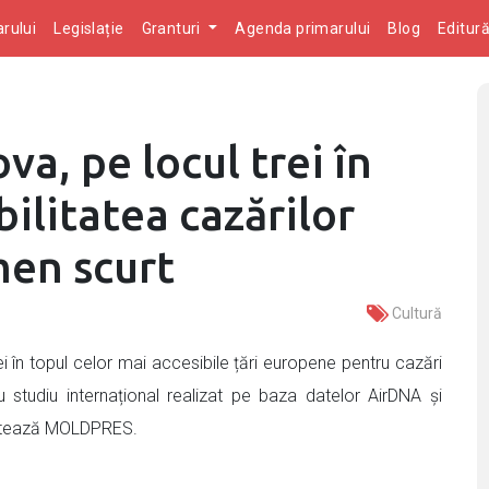
rului
Legislație
Granturi
Agenda primarului
Blog
Editur
a, pe locul trei în
bilitatea cazărilor
men scurt
Cultură
 în topul celor mai accesibile țări europene pentru cazări
ou studiu internațional realizat pe baza datelor AirDNA și
elatează MOLDPRES.