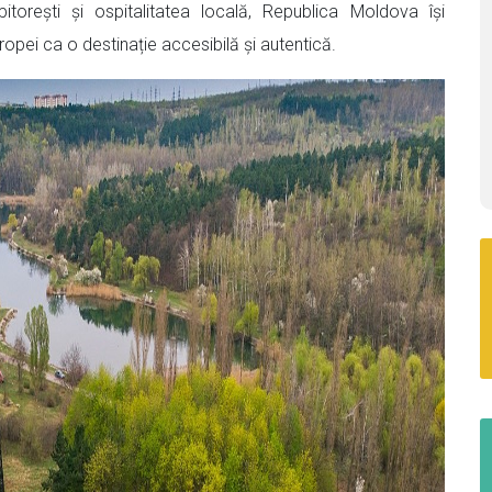
itorești și ospitalitatea locală, Republica Moldova își
ropei ca o destinație accesibilă și autentică.