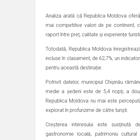
Analiza arată că Republica Moldova oferă 
mai competitive valori de pe continent, c
raport între preț, calitate și experiențe turis
Totodată, Republica Moldova înregistrează
incluse în clasament, de 62,7%, un indicator c
pentru această destinație.
Potrivit datelor, municipiul Chișinău rămâne
medie a șederii este de 5,4 nopți, a d
Republica Moldova nu mai este percepută 
explorat în profunzime de către turiști.
Creșterea interesului este susținută de 
gastronomie locală, patrimoniu cultural