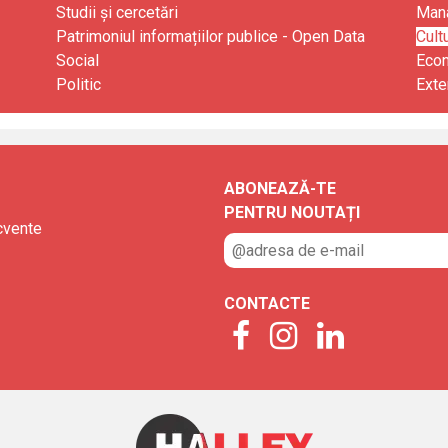
Studii și cercetări
Mana
Patrimoniul informațiilor publice - Open Data
Cult
Social
Eco
Politic
Exte
ABONEAZĂ-TE
PENTRU NOUTAȚI
ecvente
CONTACTE