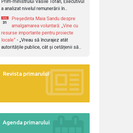
Prim-ministrului Vasile Tofan, Executivul
a analizat nivelul remunerării în...
Președinta Maia Sandu despre
IUL
31
amalgamarea voluntară: „Vine cu
resurse importante pentru proiecte
locale”
- „Vreau să încurajez atât
autoritățile publice, cât și cetățenii să...
Revista primarului
Agenda primarului