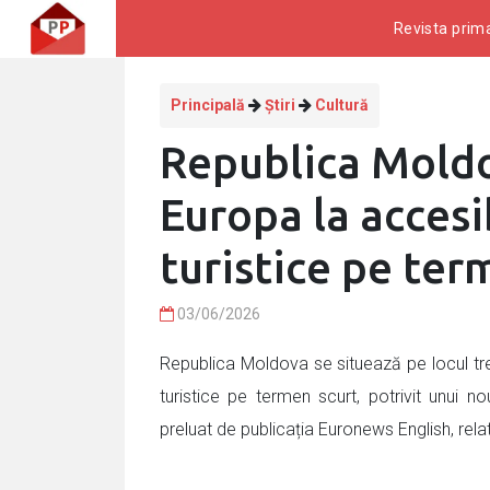
Revista prima
Principală
Știri
Cultură
Republica Moldov
Europa la accesi
turistice pe ter
03/06/2026
Republica Moldova se situează pe locul trei
turistice pe termen scurt, potrivit unui n
preluat de publicația Euronews English, r