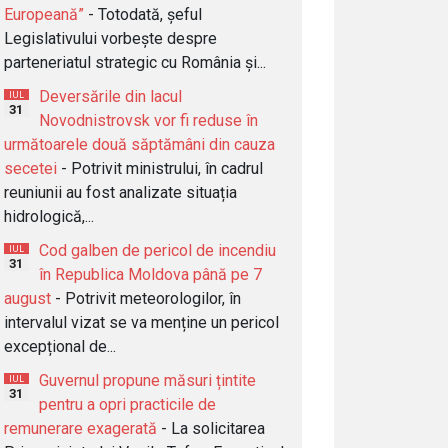
Europeană”
- Totodată, șeful
Legislativului vorbește despre
parteneriatul strategic cu România și...
Deversările din lacul
IUL
31
Novodnistrovsk vor fi reduse în
următoarele două săptămâni din cauza
secetei
- Potrivit ministrului, în cadrul
reuniunii au fost analizate situația
hidrologică,...
Cod galben de pericol de incendiu
IUL
31
în Republica Moldova până pe 7
august
- Potrivit meteorologilor, în
intervalul vizat se va menține un pericol
excepțional de...
Guvernul propune măsuri țintite
IUL
31
pentru a opri practicile de
remunerare exagerată
- La solicitarea