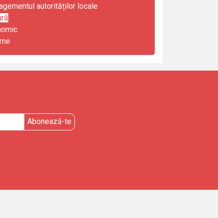
gementul autorităților locale
ură
nomic
rne