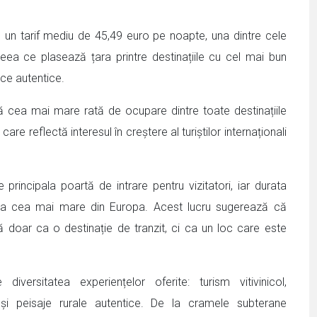
un tarif mediu de 45,49 euro pe noapte, una dintre cele
eea ce plasează țara printre destinațiile cu cel mai bun
tice autentice.
 cea mai mare rată de ocupare dintre toate destinațiile
are reflectă interesul în creștere al turiștilor internaționali
 principala poartă de intrare pentru vizitatori, iar durata
oua cea mai mare din Europa. Acest lucru sugerează că
doar ca o destinație de tranzit, ci ca un loc care este
diversitatea experiențelor oferite: turism vitivinicol,
 și peisaje rurale autentice. De la cramele subterane