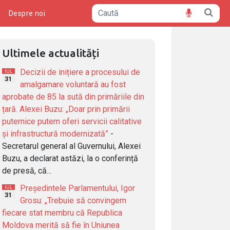
ă
Despre noi
Ultimele actualități
Decizii de inițiere a procesului de
IUL
31
amalgamare voluntară au fost
aprobate de 85 la sută din primăriile din
țară. Alexei Buzu: „Doar prin primării
puternice putem oferi servicii calitative
și infrastructură modernizată”
-
Secretarul general al Guvernului, Alexei
Buzu, a declarat astăzi, la o conferință
de presă, că...
Președintele Parlamentului, Igor
IUL
31
Grosu: „Trebuie să convingem
fiecare stat membru că Republica
Moldova merită să fie în Uniunea