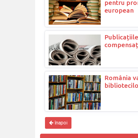
pentru prom
european
Publicațiil
compensații
România va
biblioteci
înapoi