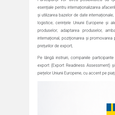
esențiale pentru internaționalizarea afaceri
și utilizarea bazelor de date internațional
logistice; cerințele Uniunii Europene și a
produselor; adaptarea produselor, ambala
internațional, poziționarea și promovarea p
prețurilor de export;
Pe lângă instruiri, companiile participant
export (Export Readiness Assessment) și
piețelor Uniunii Europene, cu accent pe pia