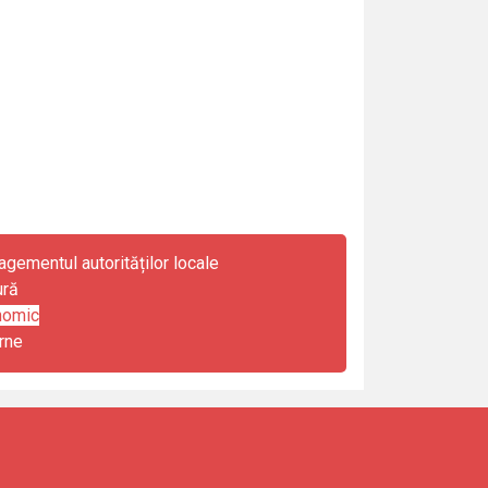
gementul autorităților locale
ură
nomic
rne