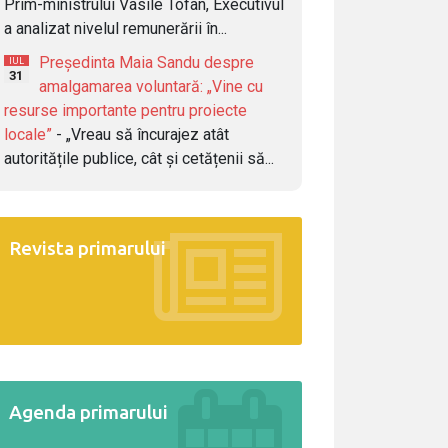
Prim-ministrului Vasile Tofan, Executivul
a analizat nivelul remunerării în...
Președinta Maia Sandu despre
IUL
31
amalgamarea voluntară: „Vine cu
resurse importante pentru proiecte
locale”
- „Vreau să încurajez atât
autoritățile publice, cât și cetățenii să...
Revista primarului
Agenda primarului