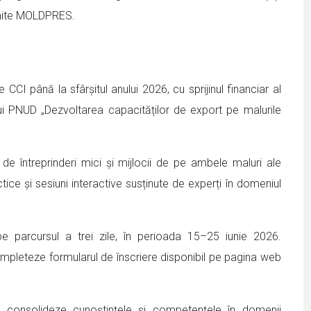
nsmite MOLDPRES.
CI până la sfârșitul anului 2026, cu sprijinul financiar al
tului PNUD „Dezvoltarea capacităților de export pe malurile
 de întreprinderi mici și mijlocii de pe ambele maluri ale
actice și sesiuni interactive susținute de experți în domeniul
pe parcursul a trei zile, în perioada 15–25 iunie 2026.
completeze formularul de înscriere disponibil pe pagina web
își consolideze cunoștințele și competențele în domenii