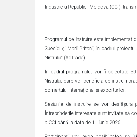
Industrie a Republicii Moldova (CCI), tra
Programul de instruire este implementat de C
Suediei și Marii Britanii, în cadrul proiec
Nistrului” (AdTrade).
În cadrul programului, vor fi selectate 30
Nistrului, care vor beneficia de instruiri pr
comerțului internațional și exporturilor.
Sesiunile de instruire se vor desfășura 
Întreprinderile interesate sunt invitate să 
a CCI până la data de 11 iunie 2026.
Participanții vor avea posibilitatea să 