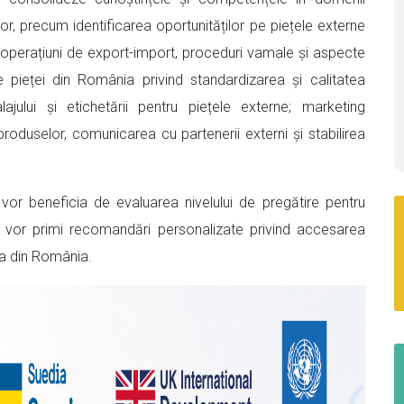
lor, precum identificarea oportunităților pe piețele externe
e; operațiuni de export-import, proceduri vamale și aspecte
le pieței din România privind standardizarea și calitatea
jului și etichetării pentru piețele externe; marketing
roduselor, comunicarea cu partenerii externi și stabilirea
e vor beneficia de evaluarea nivelului de pregătire pentru
 vor primi recomandări personalizate privind accesarea
ța din România.