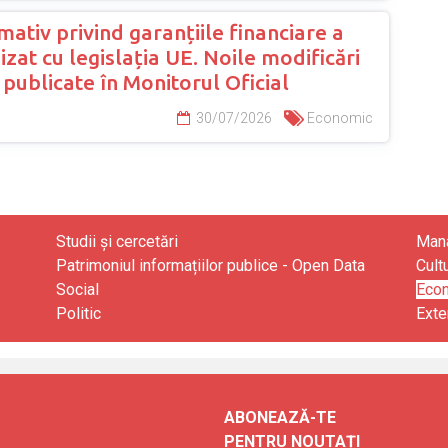
ativ privind garanțiile financiare a
zat cu legislația UE. Noile modificări
, publicate în Monitorul Oficial
30/07/2026
Economic
Studii și cercetări
Mana
Patrimoniul informațiilor publice - Open Data
Cult
Social
Eco
Politic
Exte
ABONEAZĂ-TE
PENTRU NOUTAȚI