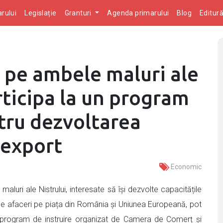
rului
Legislație
Granturi
Agenda primarului
Blog
Editur
 pe ambele maluri ale
rticipa la un program
tru dezvoltarea
 export
Economic
 maluri ale Nistrului, interesate să își dezvolte capacitățile
de afaceri pe piața din România și Uniunea Europeană, pot
 program de instruire organizat de Camera de Comerț și