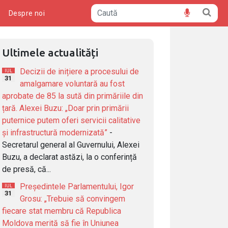
ă
Despre noi
Ultimele actualități
Decizii de inițiere a procesului de
IUL
31
amalgamare voluntară au fost
aprobate de 85 la sută din primăriile din
țară. Alexei Buzu: „Doar prin primării
puternice putem oferi servicii calitative
și infrastructură modernizată”
-
Secretarul general al Guvernului, Alexei
Buzu, a declarat astăzi, la o conferință
de presă, că...
Președintele Parlamentului, Igor
IUL
31
Grosu: „Trebuie să convingem
fiecare stat membru că Republica
Moldova merită să fie în Uniunea