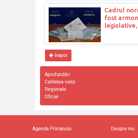
Cadrul norm
fost armoni
legislative
înapoi
Aprofundări
Calitatea vieții
Regionale
Oficial
Agenda Primarului
Despre noi