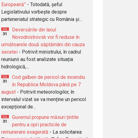
Europeană”
- Totodată, șeful
Legislativului vorbește despre
parteneriatul strategic cu România și...
Deversările din lacul
IUL
31
Novodnistrovsk vor fi reduse în
următoarele două săptămâni din cauza
secetei
- Potrivit ministrului, în cadrul
reuniunii au fost analizate situația
hidrologică,...
Cod galben de pericol de incendiu
IUL
31
în Republica Moldova până pe 7
august
- Potrivit meteorologilor, în
intervalul vizat se va menține un pericol
excepțional de...
Guvernul propune măsuri țintite
IUL
31
pentru a opri practicile de
remunerare exagerată
- La solicitarea