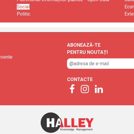
Social
Eco
Politic
Exte
ABONEAZĂ-TE
PENTRU NOUTAȚI
ecvente
CONTACTE