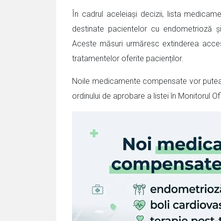
În cadrul aceleiași decizii, lista medic
destinate pacientelor cu endometrioză și
Aceste măsuri urmăresc extinderea accesul
tratamentelor oferite pacienților.
Noile medicamente compensate vor putea fi
ordinului de aprobare a listei în Monitorul Ofi