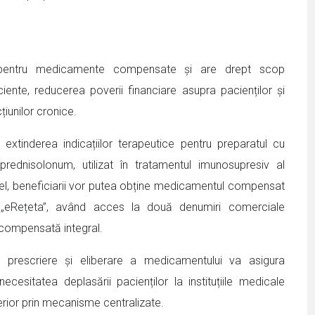
l pentru medicamente compensate și are drept scop
iente, reducerea poverii financiare asupra pacienților și
țiunilor cronice.
 extinderea indicațiilor terapeutice pentru preparatul cu
rednisolonum, utilizat în tratamentul imunosupresiv al
fel, beneficiarii vor putea obține medicamentul compensat
al „eRețeta”, având acces la două denumiri comerciale
i compensată integral.
de prescriere și eliberare a medicamentului va asigura
ecesitatea deplasării pacienților la instituțiile medicale
terior prin mecanisme centralizate.