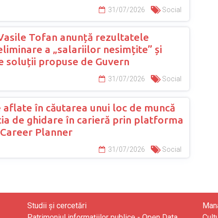
31/07/2026
Social
Vasile Tofan anunță rezultatele
eliminare a „salariilor nesimțite” și
e soluții propuse de Guvern
31/07/2026
Social
 aflate în căutarea unui loc de muncă
ia de ghidare în carieră prin platforma
Career Planner
31/07/2026
Social
Studii și cercetări
Mana
Patrimoniul informațiilor publice - Open Data
Cult