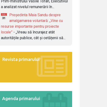
Prim-ministrului Vasile Tofan, Executivul
a analizat nivelul remunerării în...
Președinta Maia Sandu despre
IUL
31
amalgamarea voluntară: „Vine cu
resurse importante pentru proiecte
locale”
- „Vreau să încurajez atât
autoritățile publice, cât și cetățenii să...
Revista primarului
Agenda primarului