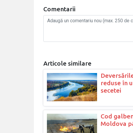
Comentarii
Articole similare
Deversările
reduse în 
secetei
Cod galben
Moldova pâ