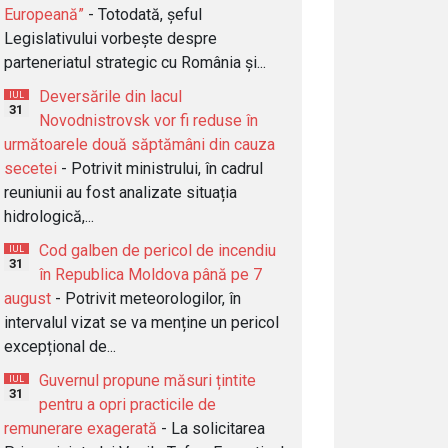
Europeană”
- Totodată, șeful
Legislativului vorbește despre
parteneriatul strategic cu România și...
Deversările din lacul
IUL
31
Novodnistrovsk vor fi reduse în
următoarele două săptămâni din cauza
secetei
- Potrivit ministrului, în cadrul
reuniunii au fost analizate situația
hidrologică,...
Cod galben de pericol de incendiu
IUL
31
în Republica Moldova până pe 7
august
- Potrivit meteorologilor, în
intervalul vizat se va menține un pericol
excepțional de...
Guvernul propune măsuri țintite
IUL
31
pentru a opri practicile de
remunerare exagerată
- La solicitarea