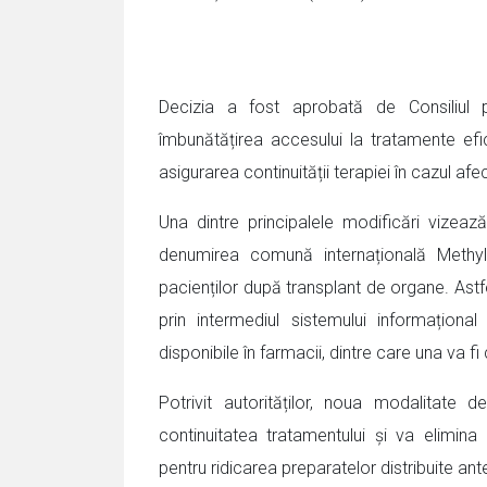
Decizia a fost aprobată de Consiliu
îmbunătățirea accesului la tratamente efic
asigurarea continuității terapiei în cazul afec
Una dintre principalele modificări vizează
denumirea comună internațională Methylp
pacienților după transplant de organe. Ast
prin intermediul sistemului informațion
disponibile în farmacii, dintre care una va f
Potrivit autorităților, noua modalitate 
continuitatea tratamentului și va elimina n
pentru ridicarea preparatelor distribuite an