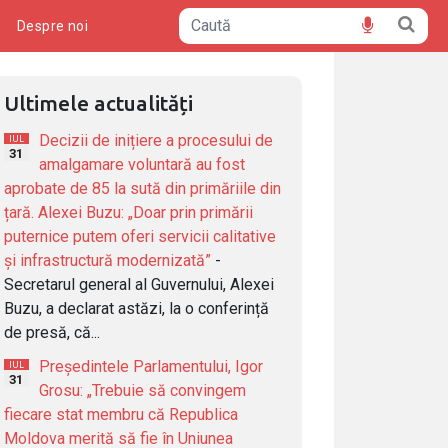
ă
Despre noi
Ultimele actualități
Decizii de inițiere a procesului de
IUL
31
amalgamare voluntară au fost
aprobate de 85 la sută din primăriile din
țară. Alexei Buzu: „Doar prin primării
puternice putem oferi servicii calitative
și infrastructură modernizată”
-
Secretarul general al Guvernului, Alexei
Buzu, a declarat astăzi, la o conferință
de presă, că...
Președintele Parlamentului, Igor
IUL
31
Grosu: „Trebuie să convingem
fiecare stat membru că Republica
Moldova merită să fie în Uniunea