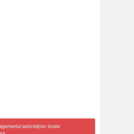
gementul autorităților locale
ură