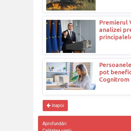
Premierul 
analizei pr
principalel
Persoanele
pot benefic
Cognitrom 
înapoi
Aprofundări
Calitatea vieții