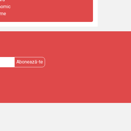
nomic
rne