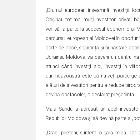
„Drumul european înseamnă investiții, loc
Chișinău tot mai mulți investitori privați,
vor să ia parte la succesul economic al 
parcursul european al Moldovei în oportunit
parte de pace, siguranță și bunăstare acas
Ucrainei, Moldova va deveni un centru natura
atunci când investiți aici, investiți în vi
dumneavoastră este că nu veți parcurge si
alături de investitori pentru a reduce biroc
devină obstacole”, a declarat președinta.
Maia Sandu a adresat un apel investitor
Republicii Moldova și să devină parte a „p
„Dragi prieteni, suntem o țară mică. Ia