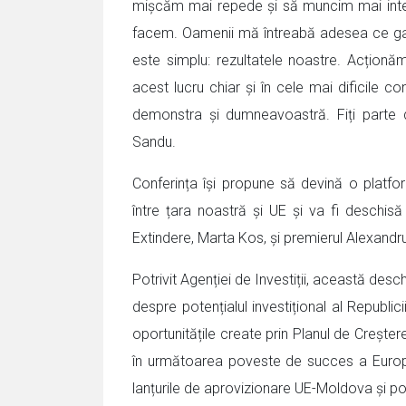
mișcăm mai repede și să muncim mai intens
facem. Oamenii mă întreabă adesea ce gara
este simplu: rezultatele noastre. Acțio
acest lucru chiar și în cele mai dificile 
demonstra și dumneavoastră. Fiți parte
Sandu.
Conferința își propune să devină o platform
între țara noastră și UE și va fi deschi
Extindere, Marta Kos, și premierul Alexand
Potrivit Agenției de Investiții, această desch
despre potențialul investițional al Republici
oportunitățile create prin Planul de Crește
în următoarea poveste de succes a Europei
lanțurile de aprovizionare UE-Moldova și pot