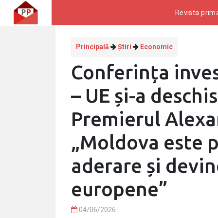
Revista prima
Principală
Știri
Economic
Conferința inve
– UE și-a deschis
Premierul Alex
„Moldova este p
aderare și devi
europene”
04/06/2026