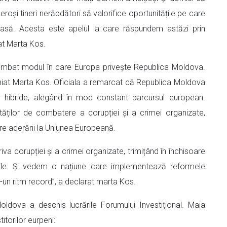
și tineri nerăbdători să valorifice oportunitățile pe care
acasă. Acesta este apelul la care răspundem astăzi prin
rat Marta Kos.
himbat modul în care Europa privește Republica Moldova.
iniat Marta Kos. Oficiala a remarcat că Republica Moldova
ilor hibride, alegând în mod constant parcursul european.
ităților de combatere a corupției și a crimei organizate,
re aderării la Uniunea Europeană.
iva corupției și a crimei organizate, trimițând în închisoare
bile. Și vedem o națiune care implementează reformele
-un ritm record”, a declarat marta Kos.
oldova a deschis lucrările Forumului Investițional. Maia
itorilor eurpeni: