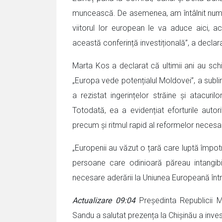
muncească. De asemenea, am întâlnit numero
viitorul lor european le va aduce aici, 
această conferință investițională”, a decla
Marta Kos a declarat că ultimii ani au sc
„Europa vede potențialul Moldovei”, a subl
a rezistat ingerințelor străine și atacur
Totodată, ea a evidențiat eforturile autor
precum și ritmul rapid al reformelor necesa
„Europenii au văzut o țară care luptă împotr
persoane care odinioară păreau intangi
necesare aderării la Uniunea Europeană într
Actualizare 09:04
Președinta Republicii M
Sandu a salutat prezența la Chișinău a invest