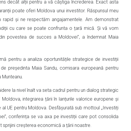
 decât alții pentru a vă câștiga încrederea. Exact asta
nții poate oferi Moldova unui investitor. Răspunsul meu
năm rapid și ne respectăm angajamentele. Am demonstrat
condiții cu care se poate confrunta o țară mică. Și vă vom
 din povestea de succes a Moldovei”, a îndemnat Maia
ă pentru a analiza oportunitățile strategice de investiții
să de președinta Maia Sandu, comisara europeană pentru
ru Munteanu.
idere la nivel înalt va seta cadrul pentru un dialog strategic
i Moldova, integrarea țării în lanțurile valorice europene și
re al UE pentru Moldova. Desfășurată sub mottoul „Investiți
”, conferința se va axa pe investiții care pot consolida
 sprijini creșterea economică a țării noastre.