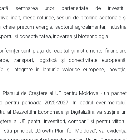
icată semnarea unor parteneriate de investiții.
nivel înalt, mese rotunde, sesiuni de pitching sectoriale și
i cheie precum energia, sectorul agroalimentar, industria
sportul și conectivitatea, inovarea și biotehnologia.
nferinței sunt piața de capital și instrumente financiare
verde, transport, logistică și conectivitate europeană,
rie și integrare în lanțurile valorice europene, inovație,
a Planului de Creștere al UE pentru Moldova - un pachet
ro pentru perioada 2025-2027. În cadrul evenimentului,
 al Dezvoltării Economice și Digitalizării, va susține un
tere al UE pentru investitori, companii și pentru viitorul
 său principal, „Growth Plan for Moldova”, va evidenția