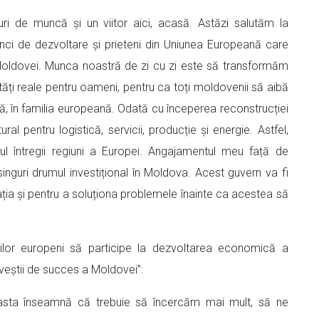
uri de muncă și un viitor aici, acasă. Astăzi salutăm la
 bănci de dezvoltare și prieteni din Uniunea Europeană care
Moldovei. Munca noastră de zi cu zi este să transformăm
ăți reale pentru oameni, pentru ca toți moldovenii să aibă
ă, în familia europeană. Odată cu începerea reconstrucției
l pentru logistică, servicii, producție și energie. Astfel,
itorul întregii regiuni a Europei. Angajamentul meu față de
nguri drumul investițional în Moldova. Acest guvern va fi
rația și pentru a soluționa problemele înainte ca acestea să
ilor europeni să participe la dezvoltarea economică a
oveștii de succes a Moldovei”:
r asta înseamnă că trebuie să încercăm mai mult, să ne