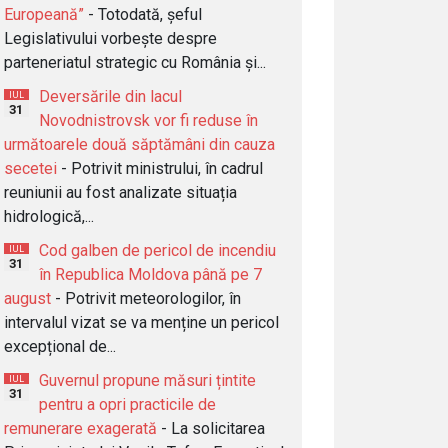
Europeană”
- Totodată, șeful
Legislativului vorbește despre
parteneriatul strategic cu România și...
Deversările din lacul
IUL
31
Novodnistrovsk vor fi reduse în
următoarele două săptămâni din cauza
secetei
- Potrivit ministrului, în cadrul
reuniunii au fost analizate situația
hidrologică,...
Cod galben de pericol de incendiu
IUL
31
în Republica Moldova până pe 7
august
- Potrivit meteorologilor, în
intervalul vizat se va menține un pericol
excepțional de...
Guvernul propune măsuri țintite
IUL
31
pentru a opri practicile de
remunerare exagerată
- La solicitarea