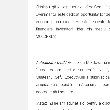
Chișinăul găzduiește astăzi prima Conferi
Evenimentul este dedicat oportunităților de in
economic european. Acesta reunește factor
financiare, investitori, lideri din mediu
MOLDPRES.
Actualizare 09:27
Republica Moldova nu ma
încrederea partenerilor europeni în investiț
Munteanu. Șeful Executivului a subliniat 
Uniunea Europeană în urmă cu un an, repre
acordate țării noastre.
„Astăzi nu ne-am adunat aici pentru a dis