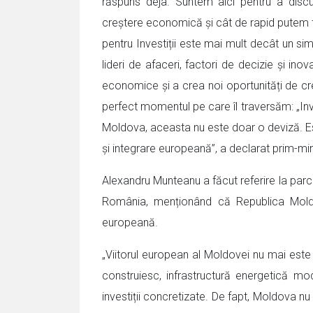
răspuns deja. Suntem aici pentru a disc
creștere economică și cât de rapid putem t
pentru Investiții este mai mult decât un si
lideri de afaceri, factori de decizie și ino
economice și a crea noi oportunități de creș
perfect momentul pe care îl traversăm: „In
Moldova, aceasta nu este doar o deviză. Este
și integrare europeană”, a declarat prim-mi
Alexandru Munteanu a făcut referire la parcu
România, menționând că Republica Moldo
europeană.
„Viitorul european al Moldovei nu mai este
construiesc, infrastructură energetică moder
investiții concretizate. De fapt, Moldova