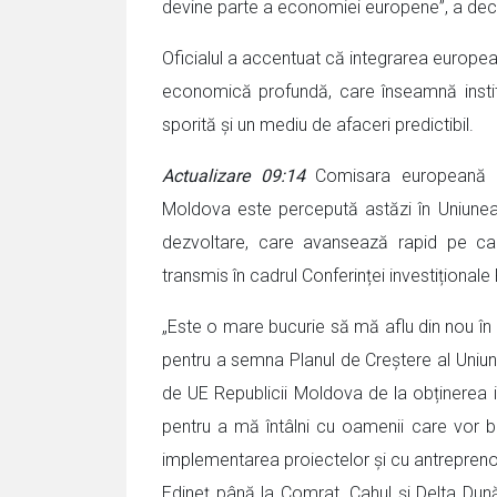
devine parte a economiei europene”, a de
Oficialul a accentuat că integrarea european
economică profundă, care înseamnă institu
sporită și un mediu de afaceri predictibil.
Actualizare 09:14
Comisara europeană pe
Moldova este percepută astăzi în Uniunea
dezvoltare, care avansează rapid pe cal
transmis în cadrul Conferinței investițion
„Este o mare bucurie să mă aflu din nou în
pentru a semna Planul de Creștere al Uniuni
de UE Republicii Moldova de la obținerea 
pentru a mă întâlni cu oamenii care vor ben
implementarea proiectelor și cu antreprenorii
Edineț până la Comrat, Cahul și Delta Dunăr