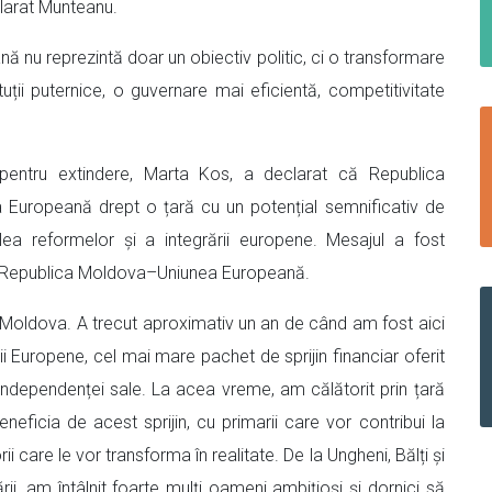
clarat Munteanu.
ă nu reprezintă doar un obiectiv politic, ci o transformare
ții puternice, o guvernare mai eficientă, competitivitate
ntru extindere, Marta Kos, a declarat că Republica
 Europeană drept o țară cu un potențial semnificativ de
ea reformelor și a integrării europene. Mesajul a fost
ale Republica Moldova–Uniunea Europeană.
 Moldova. A trecut aproximativ un an de când am fost aici
i Europene, cel mai mare pachet de sprijin financiar oferit
independenței sale. La acea vreme, am călătorit prin țară
eficia de acest sprijin, cu primarii care vor contribui la
 care le vor transforma în realitate. De la Ungheni, Bălți și
ii, am întâlnit foarte mulți oameni ambițioși și dornici să