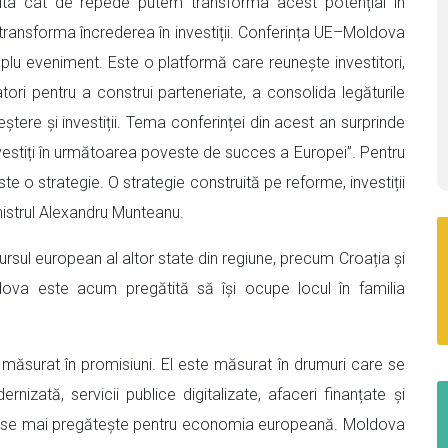
uta cât de repede putem transforma acest potențial în
ransforma încrederea în investiții. Conferința UE–Moldova
mplu eveniment. Este o platformă care reunește investitori,
vatori pentru a construi parteneriate, a consolida legăturile
tere și investiții. Tema conferinței din acest an surprinde
vestiți în următoarea poveste de succes a Europei”. Pentru
 o strategie. O strategie construită pe reforme, investiții
nistrul Alexandru Munteanu.
rsul european al altor state din regiune, precum Croația și
va este acum pregătită să își ocupe locul în familia
 măsurat în promisiuni. El este măsurat în drumuri care se
nizată, servicii publice digitalizate, afaceri finanțate și
 nu se mai pregătește pentru economia europeană. Moldova