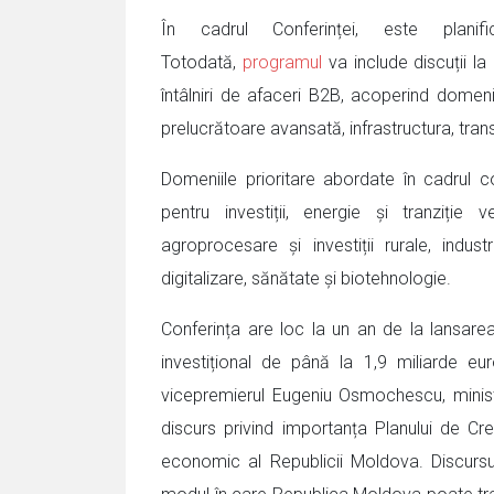
În cadrul Conferinței, este planif
Totodată,
programul
va include discuții la 
întâlniri de afaceri B2B, acoperind domeni
prelucrătoare avansată, infrastructura, tran
Domeniile prioritare abordate în cadrul co
pentru investiții, energie și tranziție 
agroprocesare și investiții rurale, indust
digitalizare, sănătate și biotehnologie.
Conferința are loc la un an de la lansare
investițional de până la 1,9 miliarde eu
vicepremierul Eugeniu Osmochescu, ministru
discurs privind importanța Planului de Creș
economic al Republicii Moldova. Discursul