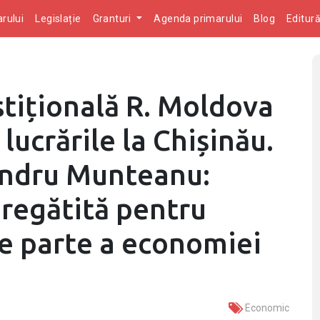
rului
Legislație
Granturi
Agenda primarului
Blog
Editur
stițională R. Moldova
 lucrările la Chișinău.
andru Munteanu:
regătită pentru
ne parte a economiei
Economic