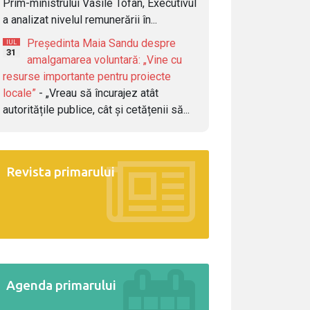
Prim-ministrului Vasile Tofan, Executivul
a analizat nivelul remunerării în...
Președinta Maia Sandu despre
IUL
31
amalgamarea voluntară: „Vine cu
resurse importante pentru proiecte
locale”
- „Vreau să încurajez atât
autoritățile publice, cât și cetățenii să...
Revista primarului
Agenda primarului