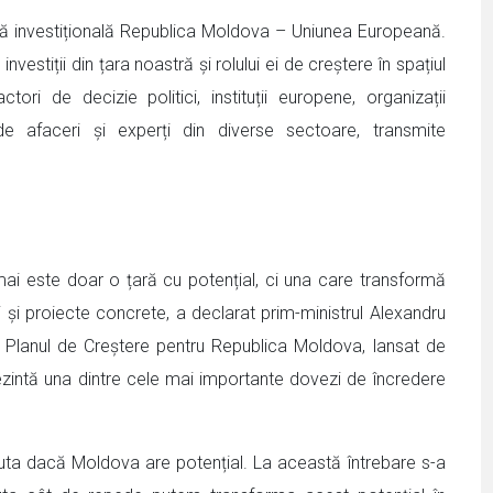
nță investițională Republica Moldova – Uniunea Europeană.
vestiții din țara noastră și rolului ei de creștere în spațiul
i de decizie politici, instituții europene, organizații
l de afaceri și experți din diverse sectoare, transmite
i este doar o țară cu potențial, ci una care transformă
ii și proiecte concrete, a declarat prim-ministrul Alexandru
că Planul de Creștere pentru Republica Moldova, lansat de
zintă una dintre cele mai importante dovezi de încredere
cuta dacă Moldova are potențial. La această întrebare s-a