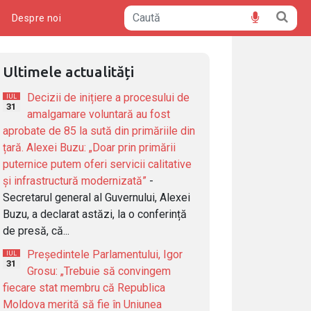
ă
Despre noi
Ultimele actualități
Decizii de inițiere a procesului de
IUL
31
amalgamare voluntară au fost
aprobate de 85 la sută din primăriile din
țară. Alexei Buzu: „Doar prin primării
puternice putem oferi servicii calitative
și infrastructură modernizată”
-
Secretarul general al Guvernului, Alexei
Buzu, a declarat astăzi, la o conferință
de presă, că...
Președintele Parlamentului, Igor
IUL
31
Grosu: „Trebuie să convingem
fiecare stat membru că Republica
Moldova merită să fie în Uniunea