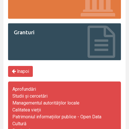
Granturi
înapoi
Aprofundări
Studii și cercetări
Managementul autorităților locale
Calitatea vieții
Patrimoniul informațiilor publice - Open Data
Cultură