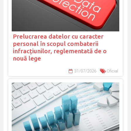
Prelucrarea datelor cu caracter
personal în scopul combaterii
infracțiunilor, reglementată de o
nouă lege
31/07/2026
Oficial