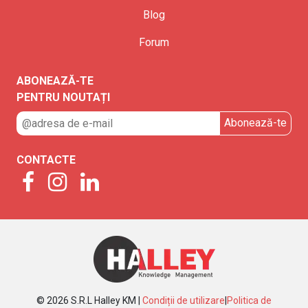
Blog
Forum
ABONEAZĂ-TE
PENTRU NOUTAȚI
CONTACTE
© 2026 S.R.L Halley KM |
Condiții de utilizare
|
Politica de