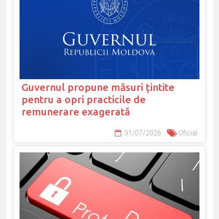
Guvernul propune măsuri țintite
pentru a opri practicile de
remunerare exagerată
31/07/2026
Oficial