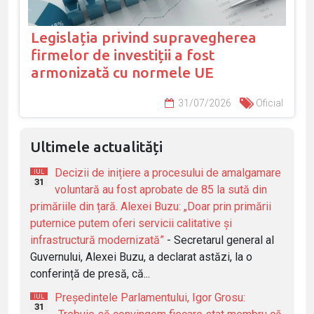
Legislația privind supravegherea
firmelor de investiții a fost
armonizată cu normele UE
31/07/2026
Oficial
Ultimele actualități
Decizii de inițiere a procesului de amalgamare
IUL
31
voluntară au fost aprobate de 85 la sută din
primăriile din țară. Alexei Buzu: „Doar prin primării
puternice putem oferi servicii calitative și
infrastructură modernizată”
- Secretarul general al
Guvernului, Alexei Buzu, a declarat astăzi, la o
conferință de presă, că...
Președintele Parlamentului, Igor Grosu:
IUL
31