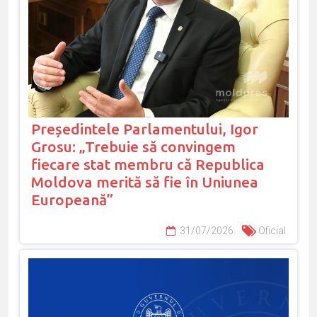
Președintele Parlamentului, Igor
Grosu: „Trebuie să convingem
fiecare stat membru că Republica
Moldova merită să fie în Uniunea
Europeană”
31/07/2026
Oficial