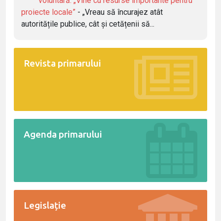
voluntară: „Vine cu resurse importante pentru
proiecte locale”
- „Vreau să încurajez atât
autoritățile publice, cât și cetățenii să...
Revista primarului
Agenda primarului
Legislație