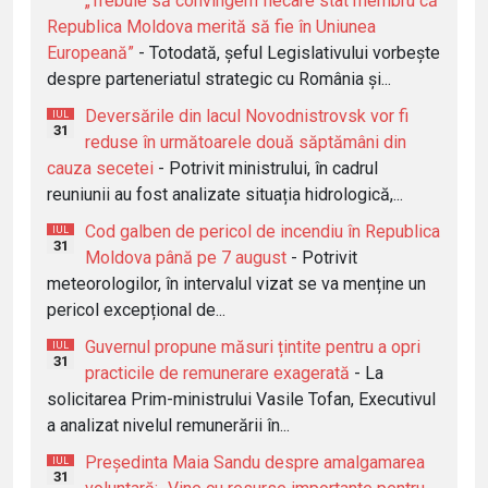
„Trebuie să convingem fiecare stat membru că
Republica Moldova merită să fie în Uniunea
Europeană”
- Totodată, șeful Legislativului vorbește
despre parteneriatul strategic cu România și...
Deversările din lacul Novodnistrovsk vor fi
IUL
31
reduse în următoarele două săptămâni din
cauza secetei
- Potrivit ministrului, în cadrul
reuniunii au fost analizate situația hidrologică,...
Cod galben de pericol de incendiu în Republica
IUL
31
Moldova până pe 7 august
- Potrivit
meteorologilor, în intervalul vizat se va menține un
pericol excepțional de...
Guvernul propune măsuri țintite pentru a opri
IUL
31
practicile de remunerare exagerată
- La
solicitarea Prim-ministrului Vasile Tofan, Executivul
a analizat nivelul remunerării în...
Președinta Maia Sandu despre amalgamarea
IUL
31