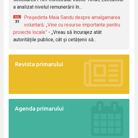
a analizat nivelul remunerării în...
Președinta Maia Sandu despre amalgamarea
IUL
31
voluntară: „Vine cu resurse importante pentru
proiecte locale”
- „Vreau să încurajez atât
autoritățile publice, cât și cetățenii să...
Revista primarului
Agenda primarului