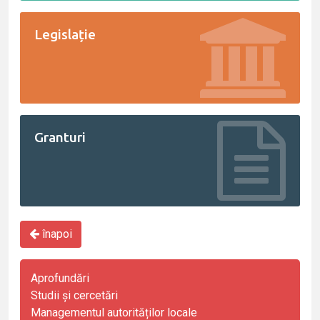
Legislație
Granturi
înapoi
Aprofundări
Studii și cercetări
Managementul autorităților locale