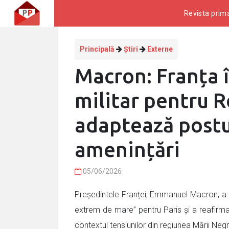
Revista prima
Principală
Știri
Externe
Macron: Franța î
militar pentru R
adaptează postu
amenințări
05/06/2026
Președintele Franței, Emmanuel Macron, a 
extrem de mare” pentru Paris și a reafirmat
contextul tensiunilor din regiunea Mării Ne