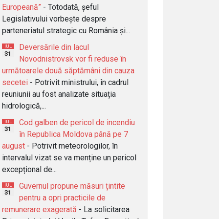
Europeană”
- Totodată, șeful
Legislativului vorbește despre
parteneriatul strategic cu România și...
Deversările din lacul
IUL
31
Novodnistrovsk vor fi reduse în
următoarele două săptămâni din cauza
secetei
- Potrivit ministrului, în cadrul
reuniunii au fost analizate situația
hidrologică,...
Cod galben de pericol de incendiu
IUL
31
în Republica Moldova până pe 7
august
- Potrivit meteorologilor, în
intervalul vizat se va menține un pericol
excepțional de...
Guvernul propune măsuri țintite
IUL
31
pentru a opri practicile de
remunerare exagerată
- La solicitarea