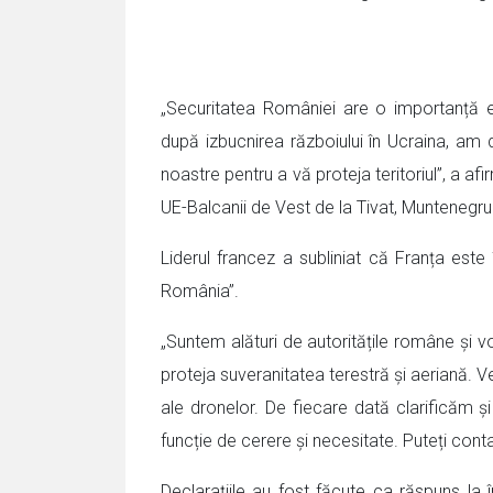
„Securitatea României are o importanță 
după izbucnirea războiului în Ucraina, am d
noastre pentru a vă proteja teritoriul”, a af
UE-Balcanii de Vest de la Tivat, Muntenegru
Liderul francez a subliniat că Franța este
România”.
„Suntem alături de autoritățile române și
proteja suveranitatea terestră și aeriană. V
ale dronelor. De fiecare dată clarificăm și
funcție de cerere și necesitate. Puteți con
Declarațiile au fost făcute ca răspuns la 