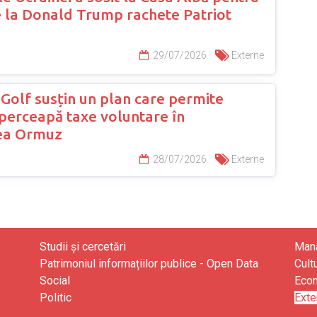
e la Donald Trump rachete Patriot
29/07/2026
Externe
 Golf susțin un plan care permite
 perceapă taxe voluntare în
ea Ormuz
28/07/2026
Externe
Studii și cercetări
Mana
Patrimoniul informațiilor publice - Open Data
Cult
Social
Eco
Politic
Exte