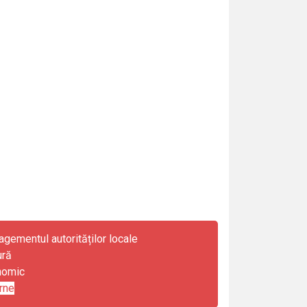
gementul autorităților locale
ură
nomic
rne