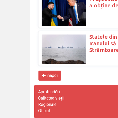
a obține d
Statele din
Iranului să
Strâmtoar
înapoi
Aprofundări
Calitatea vieții
Regionale
Oficial