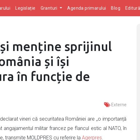
rului
Legislație
Granturi
Agenda primarului
Blog
Editur
și menține sprijinul
omânia și își
ra în funcție de
Externe
declarat vineri că securitatea României are „o importanță
 angajamentul militar francez pe flancul estic al NATO, în
gre, transmite MOLDPRES cu referire la
Agerpres
.