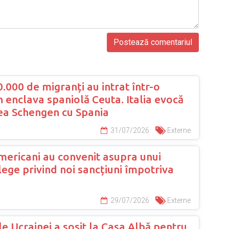
000 de migranți au intrat într-o
în enclava spaniolă Ceuta. Italia evocă
a Schengen cu Spania
31/07/2026
Externe
mericani au convenit asupra unui
lege privind noi sancțiuni împotriva
29/07/2026
Externe
e Ucrainei a sosit la Casa Albă pentru