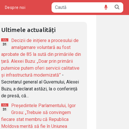
ă
Despre noi
Ultimele actualități
Decizii de inițiere a procesului de
IUL
31
amalgamare voluntară au fost
aprobate de 85 la sută din primăriile din
țară. Alexei Buzu: „Doar prin primării
puternice putem oferi servicii calitative
și infrastructură modernizată”
-
Secretarul general al Guvernului, Alexei
Buzu, a declarat astăzi, la o conferință
de presă, că...
Președintele Parlamentului, Igor
IUL
31
Grosu: „Trebuie să convingem
fiecare stat membru că Republica
Moldova merită să fie în Uniunea