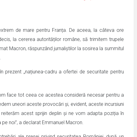
extrem de mare pentru Franța. De aceea, la câteva ore
ecis, la cererea autorităților române, să trimitem trupele
irmat Macron, răspunzând jurnaliștilor la sosirea la summitul
.
 în prezent „națiunea-cadru a ofertei de securitate pentru
 vom face tot ceea ce acestea consideră necesar pentru a
edem uneori aceste provocări și, evident, aceste incursiuni
 reiterăm acest sprijin deplin și ne vom adapta poziția în
ta pe noi”, a declarat Emmanuel Macron.
întrebări ale presei privind securitatea României, după un