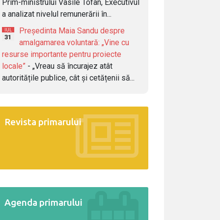
Prim-ministrului Vasile Tofan, Executivul
a analizat nivelul remunerării în...
Președinta Maia Sandu despre
IUL
31
amalgamarea voluntară: „Vine cu
resurse importante pentru proiecte
locale”
- „Vreau să încurajez atât
autoritățile publice, cât și cetățenii să...
Revista primarului
Agenda primarului