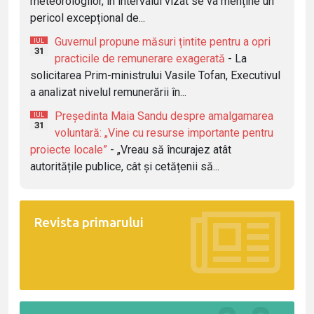
meteorologilor, în intervalul vizat se va menține un
pericol excepțional de...
Guvernul propune măsuri țintite pentru a opri
IUL
31
practicile de remunerare exagerată
- La
solicitarea Prim-ministrului Vasile Tofan, Executivul
a analizat nivelul remunerării în...
Președinta Maia Sandu despre amalgamarea
IUL
31
voluntară: „Vine cu resurse importante pentru
proiecte locale”
- „Vreau să încurajez atât
autoritățile publice, cât și cetățenii să...
Revista primarului