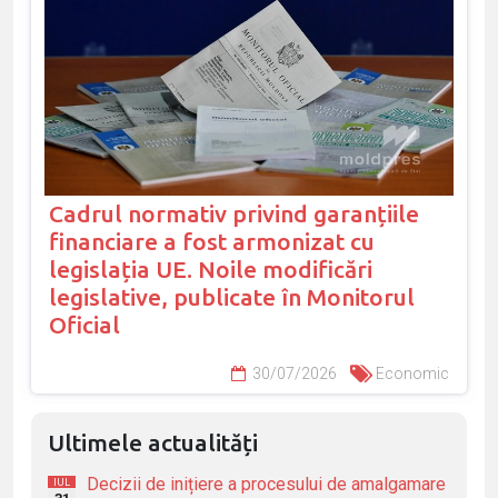
Cadrul normativ privind garanțiile
financiare a fost armonizat cu
legislația UE. Noile modificări
legislative, publicate în Monitorul
Oficial
30/07/2026
Economic
Ultimele actualități
Decizii de inițiere a procesului de amalgamare
IUL