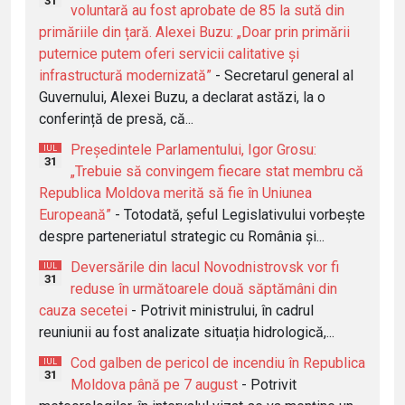
31
voluntară au fost aprobate de 85 la sută din
primăriile din țară. Alexei Buzu: „Doar prin primării
puternice putem oferi servicii calitative și
infrastructură modernizată”
- Secretarul general al
Guvernului, Alexei Buzu, a declarat astăzi, la o
conferință de presă, că...
Președintele Parlamentului, Igor Grosu:
IUL
31
„Trebuie să convingem fiecare stat membru că
Republica Moldova merită să fie în Uniunea
Europeană”
- Totodată, șeful Legislativului vorbește
despre parteneriatul strategic cu România și...
Deversările din lacul Novodnistrovsk vor fi
IUL
31
reduse în următoarele două săptămâni din
cauza secetei
- Potrivit ministrului, în cadrul
reuniunii au fost analizate situația hidrologică,...
Cod galben de pericol de incendiu în Republica
IUL
31
Moldova până pe 7 august
- Potrivit