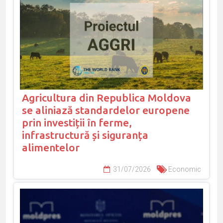
Agricultura din Republica Moldova
se aliniază standardelor europene
prin investiții în ferme,
infrastructură și siguranța
alimentelor
31/07/2026
Economic