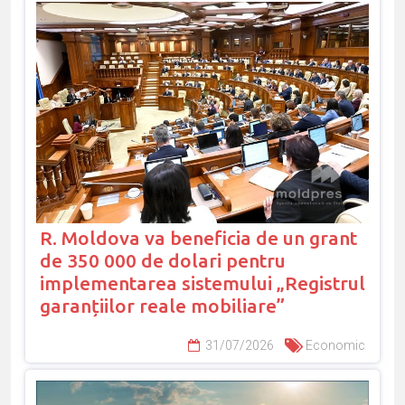
R. Moldova va beneficia de un grant
de 350 000 de dolari pentru
implementarea sistemului „Registrul
garanțiilor reale mobiliare”
31/07/2026
Economic