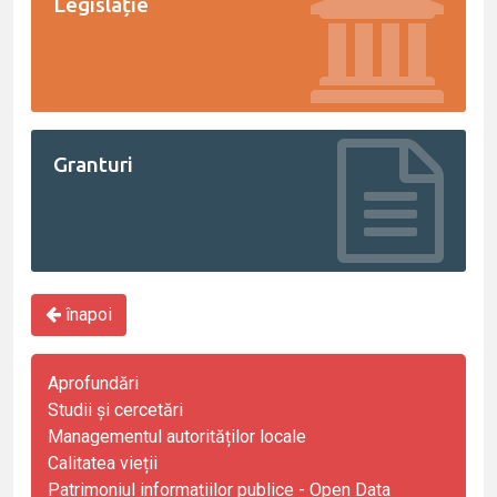
Legislație
Granturi
înapoi
Aprofundări
Studii și cercetări
Managementul autorităților locale
Calitatea vieții
Patrimoniul informațiilor publice - Open Data