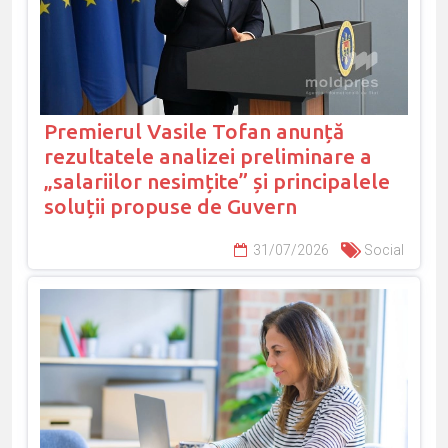
Premierul Vasile Tofan anunță
rezultatele analizei preliminare a
„salariilor nesimțite” și principalele
soluții propuse de Guvern
31/07/2026
Social