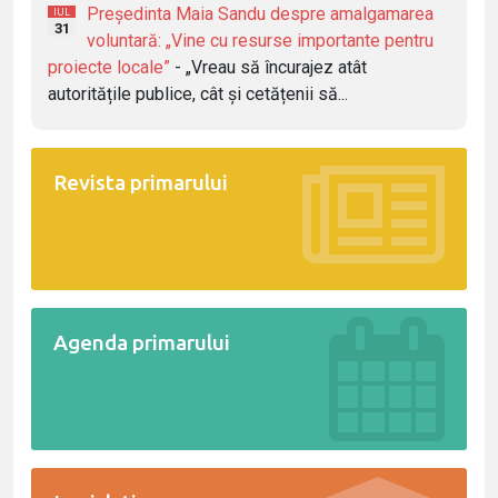
Președinta Maia Sandu despre amalgamarea
IUL
31
voluntară: „Vine cu resurse importante pentru
proiecte locale”
- „Vreau să încurajez atât
autoritățile publice, cât și cetățenii să...
Revista primarului
Agenda primarului