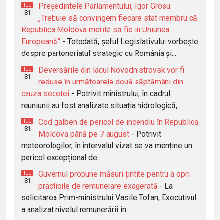
Președintele Parlamentului, Igor Grosu:
IUL
31
„Trebuie să convingem fiecare stat membru că
Republica Moldova merită să fie în Uniunea
Europeană”
- Totodată, șeful Legislativului vorbește
despre parteneriatul strategic cu România și...
Deversările din lacul Novodnistrovsk vor fi
IUL
31
reduse în următoarele două săptămâni din
cauza secetei
- Potrivit ministrului, în cadrul
reuniunii au fost analizate situația hidrologică,...
Cod galben de pericol de incendiu în Republica
IUL
31
Moldova până pe 7 august
- Potrivit
meteorologilor, în intervalul vizat se va menține un
pericol excepțional de...
Guvernul propune măsuri țintite pentru a opri
IUL
31
practicile de remunerare exagerată
- La
solicitarea Prim-ministrului Vasile Tofan, Executivul
a analizat nivelul remunerării în...