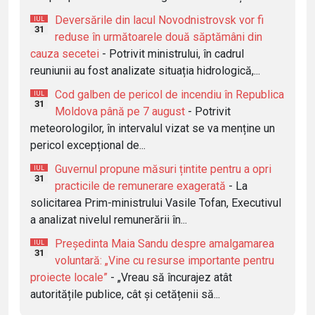
Deversările din lacul Novodnistrovsk vor fi
IUL
31
reduse în următoarele două săptămâni din
cauza secetei
- Potrivit ministrului, în cadrul
reuniunii au fost analizate situația hidrologică,...
Cod galben de pericol de incendiu în Republica
IUL
31
Moldova până pe 7 august
- Potrivit
meteorologilor, în intervalul vizat se va menține un
pericol excepțional de...
Guvernul propune măsuri țintite pentru a opri
IUL
31
practicile de remunerare exagerată
- La
solicitarea Prim-ministrului Vasile Tofan, Executivul
a analizat nivelul remunerării în...
Președinta Maia Sandu despre amalgamarea
IUL
31
voluntară: „Vine cu resurse importante pentru
proiecte locale”
- „Vreau să încurajez atât
autoritățile publice, cât și cetățenii să...