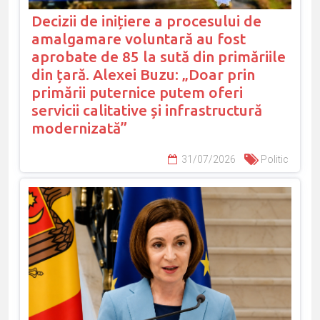
Decizii de inițiere a procesului de
amalgamare voluntară au fost
aprobate de 85 la sută din primăriile
din țară. Alexei Buzu: „Doar prin
primării puternice putem oferi
servicii calitative și infrastructură
modernizată”
31/07/2026
Politic