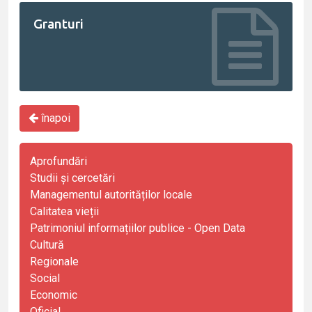
Granturi
înapoi
Aprofundări
Studii și cercetări
Managementul autorităților locale
Calitatea vieții
Patrimoniul informațiilor publice - Open Data
Cultură
Regionale
Social
Economic
Oficial