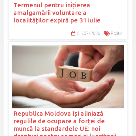
Termenul pentru inițierea
amalgamării voluntare a
localităților expiră pe 31 iulie
31/07/2026
Politic
Republica Moldova își aliniază
regulile de ocupare a forței de
muncă la standardele UE: noi
drepturi pentru șomeri și lucrătorii