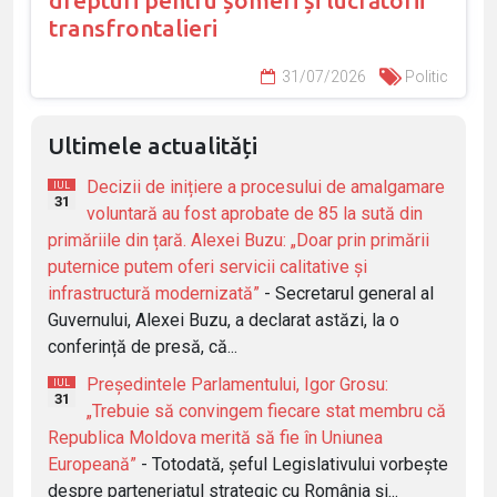
transfrontalieri
31/07/2026
Politic
Ultimele actualități
Decizii de inițiere a procesului de amalgamare
IUL
31
voluntară au fost aprobate de 85 la sută din
primăriile din țară. Alexei Buzu: „Doar prin primării
puternice putem oferi servicii calitative și
infrastructură modernizată”
- Secretarul general al
Guvernului, Alexei Buzu, a declarat astăzi, la o
conferință de presă, că...
Președintele Parlamentului, Igor Grosu:
IUL
31
„Trebuie să convingem fiecare stat membru că
Republica Moldova merită să fie în Uniunea
Europeană”
- Totodată, șeful Legislativului vorbește
despre parteneriatul strategic cu România și...