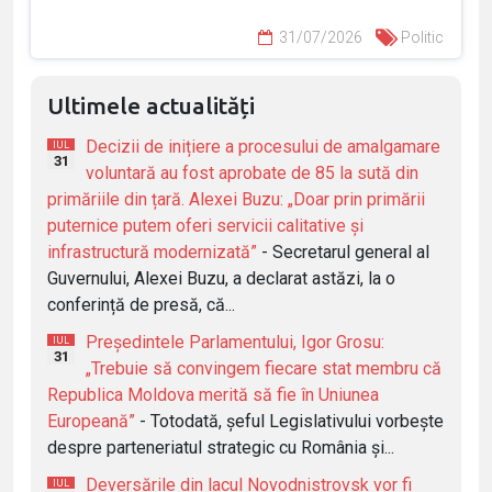
31/07/2026
Politic
Ultimele actualități
Decizii de inițiere a procesului de amalgamare
IUL
31
voluntară au fost aprobate de 85 la sută din
primăriile din țară. Alexei Buzu: „Doar prin primării
puternice putem oferi servicii calitative și
infrastructură modernizată”
- Secretarul general al
Guvernului, Alexei Buzu, a declarat astăzi, la o
conferință de presă, că...
Președintele Parlamentului, Igor Grosu:
IUL
31
„Trebuie să convingem fiecare stat membru că
Republica Moldova merită să fie în Uniunea
Europeană”
- Totodată, șeful Legislativului vorbește
despre parteneriatul strategic cu România și...
Deversările din lacul Novodnistrovsk vor fi
IUL