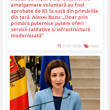
amalgamare voluntară au fost
aprobate de 85 la sută din primăriile
din țară. Alexei Buzu: „Doar prin
primării puternice putem oferi
servicii calitative și infrastructură
modernizată”
31/07/2026
Politic