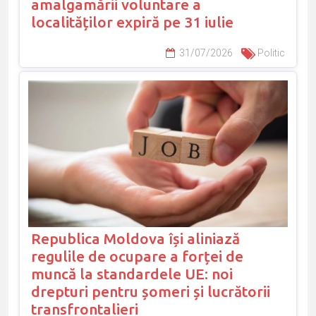
amalgamării voluntare a
localităților expiră pe 31 iulie
31/07/2026
Politic
Republica Moldova își aliniază
regulile de ocupare a forței de
muncă la standardele UE: noi
drepturi pentru șomeri și lucrătorii
transfrontalieri