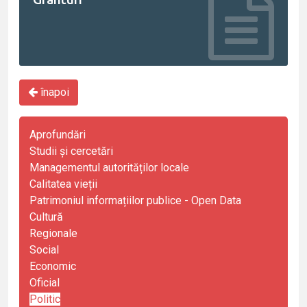
înapoi
Aprofundări
Studii și cercetări
Managementul autorităților locale
Calitatea vieții
Patrimoniul informațiilor publice - Open Data
Cultură
Regionale
Social
Economic
Oficial
Politic