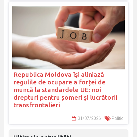
Republica Moldova își aliniază
regulile de ocupare a forței de
muncă la standardele UE: noi
drepturi pentru șomeri și lucrătorii
transfrontalieri
31/07/2026
Politic