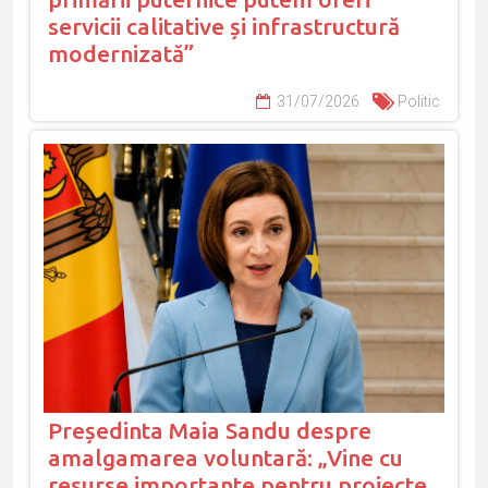
servicii calitative și infrastructură
modernizată”
31/07/2026
Politic
Președinta Maia Sandu despre
amalgamarea voluntară: „Vine cu
resurse importante pentru proiecte