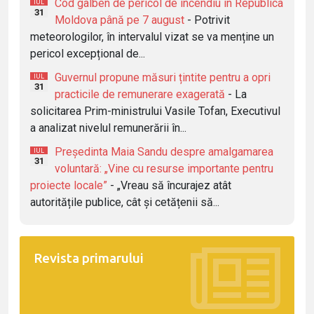
Cod galben de pericol de incendiu în Republica
IUL
31
Moldova până pe 7 august
- Potrivit
meteorologilor, în intervalul vizat se va menține un
pericol excepțional de...
Guvernul propune măsuri țintite pentru a opri
IUL
31
practicile de remunerare exagerată
- La
solicitarea Prim-ministrului Vasile Tofan, Executivul
a analizat nivelul remunerării în...
Președinta Maia Sandu despre amalgamarea
IUL
31
voluntară: „Vine cu resurse importante pentru
proiecte locale”
- „Vreau să încurajez atât
autoritățile publice, cât și cetățenii să...
Revista primarului