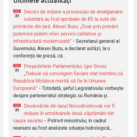
Ultimele actualități
Decizii de inițiere a procesului de amalgamare
IUL
31
voluntară au fost aprobate de 85 la sută din
primăriile din țară. Alexei Buzu: „Doar prin primării
puternice putem oferi servicii calitative și
infrastructură modernizată”
- Secretarul general al
Guvernului, Alexei Buzu, a declarat astăzi, la o
conferință de presă, că...
Președintele Parlamentului, Igor Grosu:
IUL
31
„Trebuie să convingem fiecare stat membru că
Republica Moldova merită să fie în Uniunea
Europeană”
- Totodată, șeful Legislativului vorbește
despre parteneriatul strategic cu România și...
Deversările din lacul Novodnistrovsk vor fi
IUL
31
reduse în următoarele două săptămâni din
cauza secetei
- Potrivit ministrului, în cadrul
reuniunii au fost analizate situația hidrologică,...