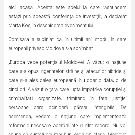
aici, acasă. Acesta este apelul la care răspundem
astăzi prin această conferință de investiții”, a declarat
Marta Kos, în deschiderea evenimentului.
Comisara a subliniat că, în ultimii ani, modul în care
europenii privesc Moldova s-a schimbat.
„Europa vede potențialul Moldovei. A văzut o națiune
care s-a opus ingerințelor străine și atacurilor hibride și
care și-a ales calea europeană. Nu doar o dată, ci de
cinci ori. A văzut o țară care luptă împotriva corupției și
criminalității organizate, trimițând în fața justiției
persoane care odinioară păreau intangibile. De
asemenea, vedem o națiune care implementează
reformele necesare aderării într-un ritm record. Nu voi
spune că sunteți cei mai buni elevi din clasă. Moldova