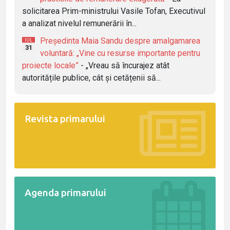
solicitarea Prim-ministrului Vasile Tofan, Executivul
a analizat nivelul remunerării în...
Președinta Maia Sandu despre amalgamarea
IUL
31
voluntară: „Vine cu resurse importante pentru
proiecte locale”
- „Vreau să încurajez atât
autoritățile publice, cât și cetățenii să...
Revista primarului
Agenda primarului