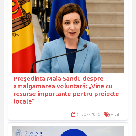
Președinta Maia Sandu despre
amalgamarea voluntară: „Vine cu
resurse importante pentru proiecte
locale”
31/07/2026
Politic