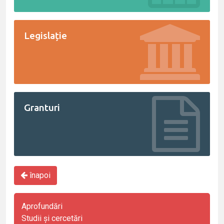
Legislație
Granturi
înapoi
Aprofundări
Studii și cercetări