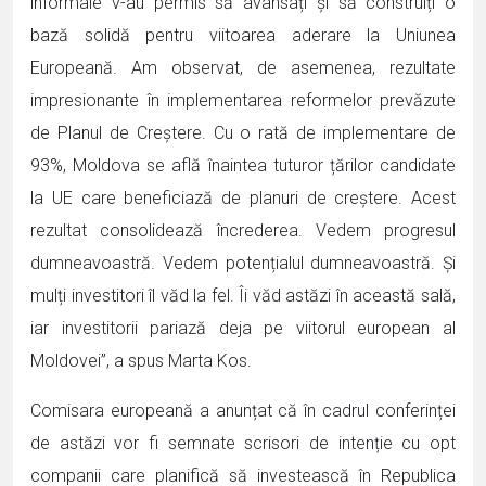
informale v-au permis să avansați și să construiți o
bază solidă pentru viitoarea aderare la Uniunea
Europeană. Am observat, de asemenea, rezultate
impresionante în implementarea reformelor prevăzute
de Planul de Creștere. Cu o rată de implementare de
93%, Moldova se află înaintea tuturor țărilor candidate
la UE care beneficiază de planuri de creștere. Acest
rezultat consolidează încrederea. Vedem progresul
dumneavoastră. Vedem potențialul dumneavoastră. Și
mulți investitori îl văd la fel. Îi văd astăzi în această sală,
iar investitorii pariază deja pe viitorul european al
Moldovei”, a spus Marta Kos.
Comisara europeană a anunțat că în cadrul conferinței
de astăzi vor fi semnate scrisori de intenție cu opt
companii care planifică să investească în Republica