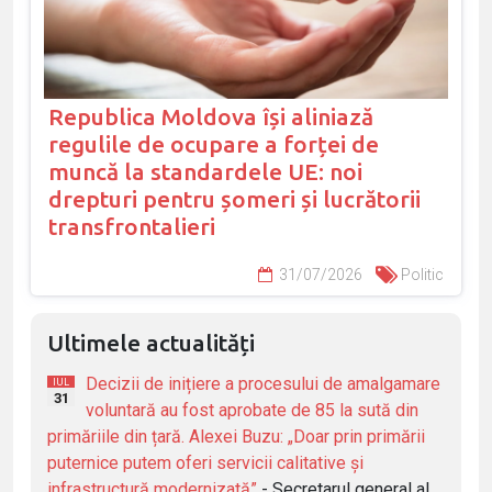
Republica Moldova își aliniază
regulile de ocupare a forței de
muncă la standardele UE: noi
drepturi pentru șomeri și lucrătorii
transfrontalieri
31/07/2026
Politic
Ultimele actualități
Decizii de inițiere a procesului de amalgamare
IUL
31
voluntară au fost aprobate de 85 la sută din
primăriile din țară. Alexei Buzu: „Doar prin primării
puternice putem oferi servicii calitative și
infrastructură modernizată”
- Secretarul general al