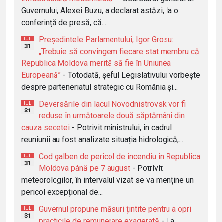
Guvernului, Alexei Buzu, a declarat astăzi, la o
conferință de presă, că...
Președintele Parlamentului, Igor Grosu:
IUL
31
„Trebuie să convingem fiecare stat membru că
Republica Moldova merită să fie în Uniunea
Europeană”
- Totodată, șeful Legislativului vorbește
despre parteneriatul strategic cu România și...
Deversările din lacul Novodnistrovsk vor fi
IUL
31
reduse în următoarele două săptămâni din
cauza secetei
- Potrivit ministrului, în cadrul
reuniunii au fost analizate situația hidrologică,...
Cod galben de pericol de incendiu în Republica
IUL
31
Moldova până pe 7 august
- Potrivit
meteorologilor, în intervalul vizat se va menține un
pericol excepțional de...
Guvernul propune măsuri țintite pentru a opri
IUL
31
practicile de remunerare exagerată
- La