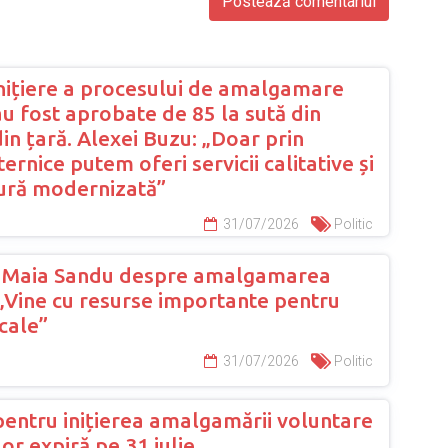
inițiere a procesului de amalgamare
u fost aprobate de 85 la sută din
din țară. Alexei Buzu: „Doar prin
ternice putem oferi servicii calitative și
tură modernizată”
31/07/2026
Politic
a Maia Sandu despre amalgamarea
 „Vine cu resurse importante pentru
cale”
31/07/2026
Politic
entru inițierea amalgamării voluntare
lor expiră pe 31 iulie