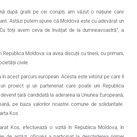
nă după gratii pe cei corupți, am văzut o națiune care
sionant. Astăzi putem spune că Moldova este cu adevărat un
. Cu toții avem ceva de învățat de la dumneavoastră”, a
n Republica Moldova va avea discuții cu tinerii, cu primarii,
cietății civile.
 în acest parcurs european. Acesta este viitorul pe care îl
n proiect și un parteneriat care poate uni Republica
evenit țară candidată la aderarea la Uniunea Europeană,
eană, pe baza valorilor noastre comune de solidaritate.
arta Kos.
rat Kos, efectuează o vizită în Republica Moldova, în
ei de astăzi, oficialul a participat la deschiderea primei