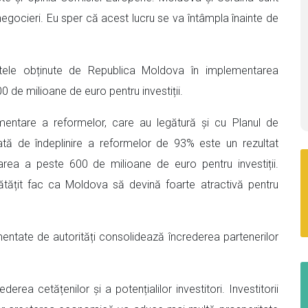
egocieri. Eu sper că acest lucru se va întâmpla înainte de
tatele obținute de Republica Moldova în implementarea
 de milioane de euro pentru investiții.
entare a reformelor, care au legătură și cu Planul de
tă de îndeplinire a reformelor de 93% este un rezultat
rea a peste 600 de milioane de euro pentru investiții.
ătățit fac ca Moldova să devină foarte atractivă pentru
tate de autorități consolidează încrederea partenerilor
rea cetățenilor și a potențialilor investitori. Investitorii