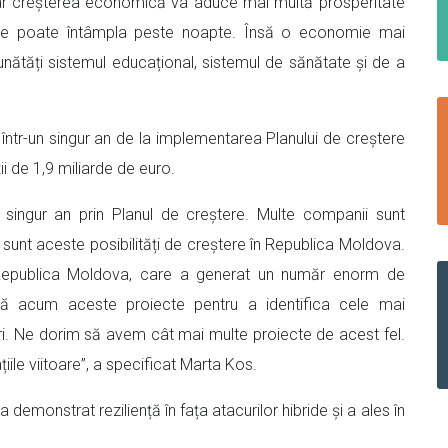
 iar creșterea economică va aduce mai multă prosperitate
u se poate întâmpla peste noapte. Însă o economie mai
nătăți sistemul educațional, sistemul de sănătate și de a
ute într-un singur an de la implementarea Planului de creștere
i de 1,9 miliarde de euro.
n singur an prin Planul de creștere. Multe companii sunt
sunt aceste posibilități de creștere în Republica Moldova.
Republica Moldova, care a generat un număr enorm de
ază acum aceste proiecte pentru a identifica cele mai
tori. Ne dorim să avem cât mai multe proiecte de acest fel.
le viitoare”, a specificat Marta Kos.
monstrat reziliență în fața atacurilor hibride și a ales în