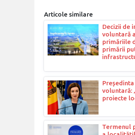
Articole similare
Decizii de 
voluntară a
primăriile 
primării pu
infrastruc
Președint
voluntară:
proiecte lo
Termenul p
a localități