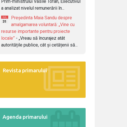
Prim-ministrului Vasile Tofan, Executivul
a analizat nivelul remunerării în...
Președinta Maia Sandu despre
IUL
31
amalgamarea voluntară: „Vine cu
resurse importante pentru proiecte
locale”
- „Vreau să încurajez atât
autoritățile publice, cât și cetățenii să...
Revista primarului
Agenda primarului