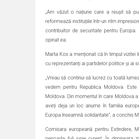
„Am văzut o națiune care a reușit să pu
reformează instituțiile într-un ritm impre
contribuitor de securitate pentru Europa
opinat ea.
Marta Kos a menționat că în timpul vizitei î
cu reprezentanți ai partidelor politice și ai so
„Vreau să continui să lucrez cu toată lumea
vedem pentru Republica Moldova. Este u
Moldova. Din momentul în care Moldova a d
aveți deja un loc anume în familia europ
Europa înseamnă solidaritate”, a conchis M
Comisara europeană pentru Extindere, Ma
perioada 4-6 iunie curent. În dimineața zil