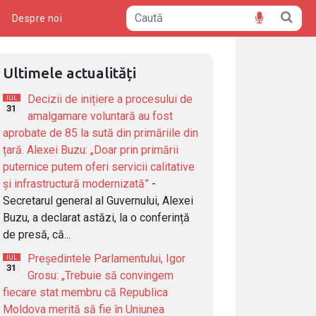
ă
Despre noi
Ultimele actualități
Decizii de inițiere a procesului de
IUL
31
amalgamare voluntară au fost
aprobate de 85 la sută din primăriile din
țară. Alexei Buzu: „Doar prin primării
puternice putem oferi servicii calitative
și infrastructură modernizată”
-
Secretarul general al Guvernului, Alexei
Buzu, a declarat astăzi, la o conferință
de presă, că...
Președintele Parlamentului, Igor
IUL
31
Grosu: „Trebuie să convingem
fiecare stat membru că Republica
Moldova merită să fie în Uniunea