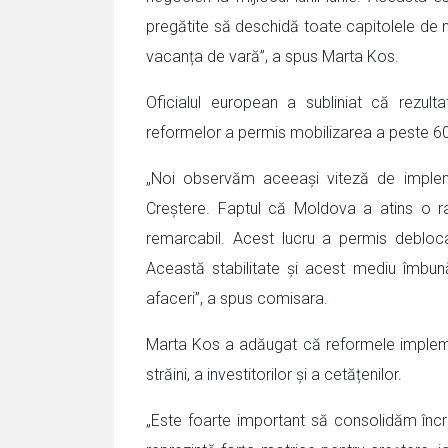
pregătite să deschidă toate capitolele de n
vacanța de vară”, a spus Marta Kos.
Oficialul european a subliniat că rezul
reformelor a permis mobilizarea a peste 600
„Noi observăm aceeași viteză de implem
Creștere. Faptul că Moldova a atins o ra
remarcabil. Acest lucru a permis debloca
Această stabilitate și acest mediu îmbun
afaceri”, a spus comisara.
Marta Kos a adăugat că reformele implemen
străini, a investitorilor și a cetățenilor.
„Este foarte important să consolidăm încrede