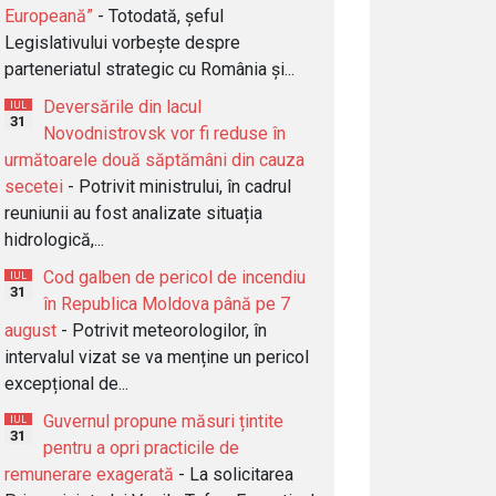
Europeană”
- Totodată, șeful
Legislativului vorbește despre
parteneriatul strategic cu România și...
Deversările din lacul
IUL
31
Novodnistrovsk vor fi reduse în
următoarele două săptămâni din cauza
secetei
- Potrivit ministrului, în cadrul
reuniunii au fost analizate situația
hidrologică,...
Cod galben de pericol de incendiu
IUL
31
în Republica Moldova până pe 7
august
- Potrivit meteorologilor, în
intervalul vizat se va menține un pericol
excepțional de...
Guvernul propune măsuri țintite
IUL
31
pentru a opri practicile de
remunerare exagerată
- La solicitarea