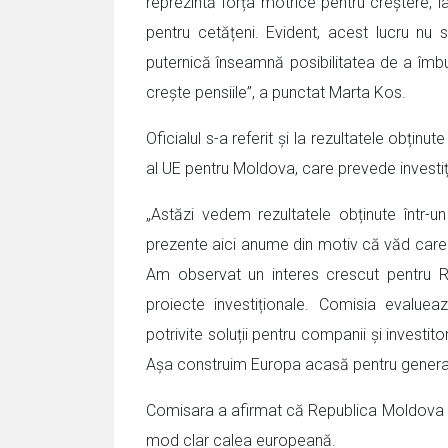
reprezintă forța motrice pentru creștere,
pentru cetățeni. Evident, acest lucru n
puternică înseamnă posibilitatea de a îmbu
crește pensiile”, a punctat Marta Kos.
Oficialul s-a referit și la rezultatele obțin
al UE pentru Moldova, care prevede investiți
„Astăzi vedem rezultatele obținute într-u
prezente aici anume din motiv că văd care 
Am observat un interes crescut pentru 
proiecte investiționale. Comisia evalue
potrivite soluții pentru companii și investi
Așa construim Europa acasă pentru generații
Comisara a afirmat că Republica Moldova a de
mod clar calea europeană.