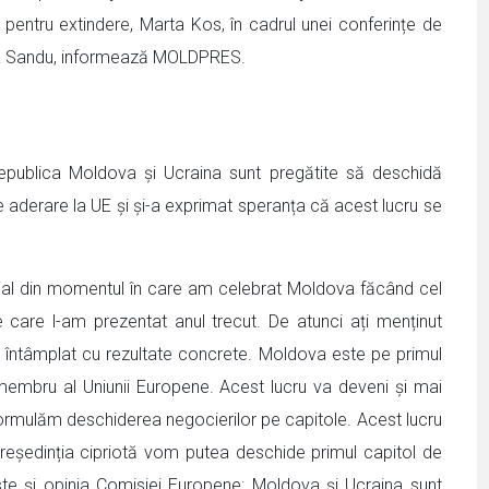
pentru extindere, Marta Kos, în cadrul unei conferințe de
Maia Sandu, informează MOLDPRES.
publica Moldova și Ucraina sunt pregătite să deschidă
e aderare la UE și și-a exprimat speranța că acest lucru se
cial din momentul în care am celebrat Moldova făcând cel
e care l-am prezentat anul trecut. De atunci ați menținut
au întâmplat cu rezultate concrete. Moldova este pe primul
e membru al Uniunii Europene. Acest lucru va deveni și mai
formulăm deschiderea negocierilor pe capitole. Acest lucru
eședinția cipriotă vom putea deschide primul capitol de
 este și opinia Comisiei Europene: Moldova și Ucraina sunt