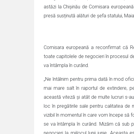
astăzi la Chișinău de Comisara europeană 
presă susținută alături de șefa statului, 
Comisara europeană a reconfirmat că Re
toate capitolele de negocieri în procesul d
va întâmpla în curând.
„Ne întâlnim pentru prima dată în mod ofi
mai mare salt în raportul de extindere, p
această viteză și atât de multe lucruri s-
loc în pregătirile sale pentru calitatea d
vizibil în momentul în care vom începe să 
se va întâmpla în curând. Mizăm că sub pr
negocieri la mijlocul lunii iunie. Aceasta