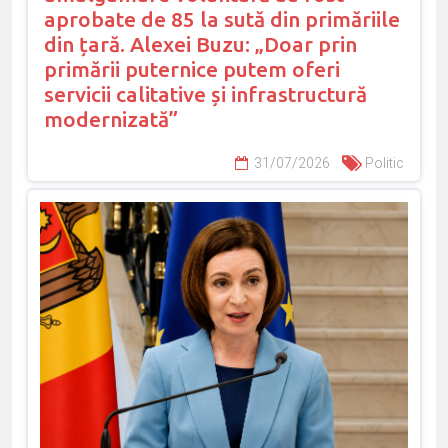
aprobate de 85 la sută din primăriile
din țară. Alexei Buzu: „Doar prin
primării puternice putem oferi
servicii calitative și infrastructură
modernizată”
31/07/2026
Politic