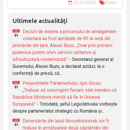
31/07/2026
Politic
Ultimele actualități
Decizii de inițiere a procesului de amalgamare
IUL
31
voluntară au fost aprobate de 85 la sută din
primăriile din țară. Alexei Buzu: „Doar prin primării
puternice putem oferi servicii calitative și
infrastructură modernizată”
- Secretarul general al
Guvernului, Alexei Buzu, a declarat astăzi, la o
conferință de presă, că...
Președintele Parlamentului, Igor Grosu:
IUL
31
„Trebuie să convingem fiecare stat membru că
Republica Moldova merită să fie în Uniunea
Europeană”
- Totodată, șeful Legislativului vorbește
despre parteneriatul strategic cu România și...
Deversările din lacul Novodnistrovsk vor fi
IUL
31
reduse în următoarele două săptămâni din