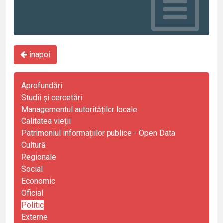
înapoi
Aprofundări
Studii și cercetări
Managementul autorităților locale
Calitatea vieții
Patrimoniul informațiilor publice - Open Data
Cultură
Regionale
Social
Economic
Oficial
Politic
Externe