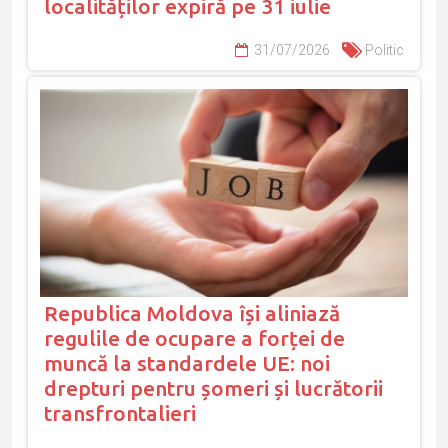
localităților expiră pe 31 iulie
31/07/2026
Politic
Republica Moldova își aliniază
regulile de ocupare a forței de
muncă la standardele UE: noi
drepturi pentru șomeri și lucrătorii
transfrontalieri