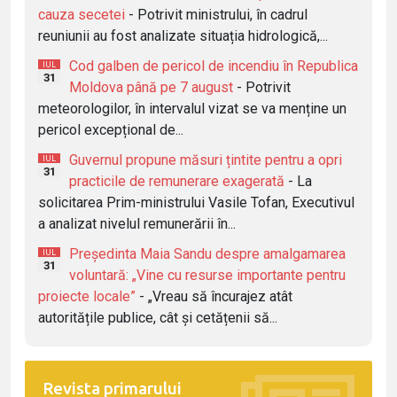
cauza secetei
- Potrivit ministrului, în cadrul
reuniunii au fost analizate situația hidrologică,...
Cod galben de pericol de incendiu în Republica
IUL
31
Moldova până pe 7 august
- Potrivit
meteorologilor, în intervalul vizat se va menține un
pericol excepțional de...
Guvernul propune măsuri țintite pentru a opri
IUL
31
practicile de remunerare exagerată
- La
solicitarea Prim-ministrului Vasile Tofan, Executivul
a analizat nivelul remunerării în...
Președinta Maia Sandu despre amalgamarea
IUL
31
voluntară: „Vine cu resurse importante pentru
proiecte locale”
- „Vreau să încurajez atât
autoritățile publice, cât și cetățenii să...
Revista primarului