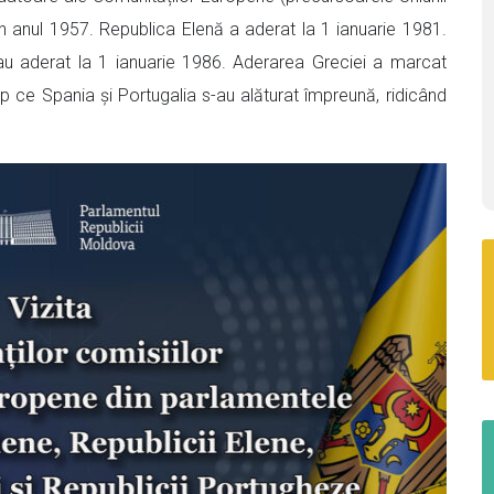
 anul 1957. Republica Elenă a aderat la 1 ianuarie 1981.
au aderat la 1 ianuarie 1986. Aderarea Greciei a marcat
p ce Spania și Portugalia s-au alăturat împreună, ridicând