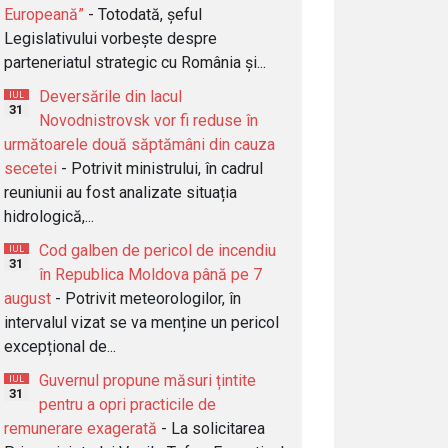
Europeană”
- Totodată, șeful
Legislativului vorbește despre
parteneriatul strategic cu România și...
Deversările din lacul
IUL
31
Novodnistrovsk vor fi reduse în
următoarele două săptămâni din cauza
secetei
- Potrivit ministrului, în cadrul
reuniunii au fost analizate situația
hidrologică,...
Cod galben de pericol de incendiu
IUL
31
în Republica Moldova până pe 7
august
- Potrivit meteorologilor, în
intervalul vizat se va menține un pericol
excepțional de...
Guvernul propune măsuri țintite
IUL
31
pentru a opri practicile de
remunerare exagerată
- La solicitarea