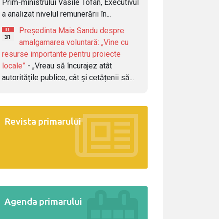
Prim-ministrului Vasile Tofan, Executivul
a analizat nivelul remunerării în...
Președinta Maia Sandu despre
IUL
31
amalgamarea voluntară: „Vine cu
resurse importante pentru proiecte
locale”
- „Vreau să încurajez atât
autoritățile publice, cât și cetățenii să...
Revista primarului
Agenda primarului