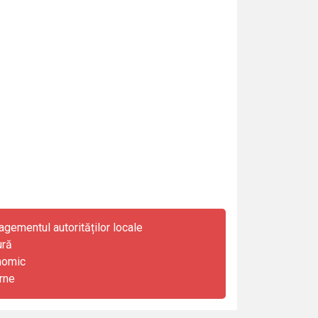
gementul autorităților locale
ură
nomic
rne