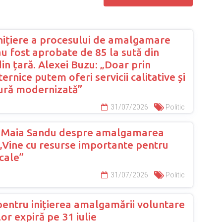
inițiere a procesului de amalgamare
u fost aprobate de 85 la sută din
din țară. Alexei Buzu: „Doar prin
ternice putem oferi servicii calitative și
tură modernizată”
31/07/2026
Politic
a Maia Sandu despre amalgamarea
 „Vine cu resurse importante pentru
cale”
31/07/2026
Politic
entru inițierea amalgamării voluntare
lor expiră pe 31 iulie