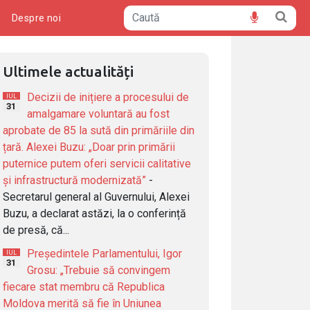
ă
Despre noi
Ultimele actualități
Decizii de inițiere a procesului de
IUL
31
amalgamare voluntară au fost
aprobate de 85 la sută din primăriile din
țară. Alexei Buzu: „Doar prin primării
puternice putem oferi servicii calitative
și infrastructură modernizată”
-
Secretarul general al Guvernului, Alexei
Buzu, a declarat astăzi, la o conferință
de presă, că...
Președintele Parlamentului, Igor
IUL
31
Grosu: „Trebuie să convingem
fiecare stat membru că Republica
Moldova merită să fie în Uniunea