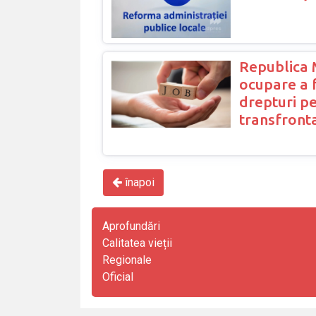
Republica M
ocupare a 
drepturi pe
transfronta
înapoi
Aprofundări
Calitatea vieții
Regionale
Oficial