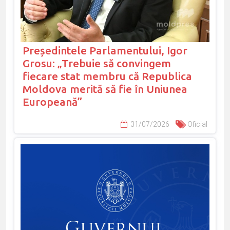
Președintele Parlamentului, Igor
Grosu: „Trebuie să convingem
fiecare stat membru că Republica
Moldova merită să fie în Uniunea
Europeană”
31/07/2026
Oficial