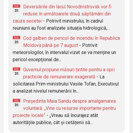
Deversările din lacul Novodnistrovsk vor fi
IUL
31
reduse în următoarele două săptămâni din
cauza secetei
- Potrivit ministrului, în cadrul
reuniunii au fost analizate situația hidrologică,...
Cod galben de pericol de incendiu în Republica
IUL
31
Moldova până pe 7 august
- Potrivit
meteorologilor, în intervalul vizat se va menține un
pericol excepțional de...
Guvernul propune măsuri țintite pentru a opri
IUL
31
practicile de remunerare exagerată
- La
solicitarea Prim-ministrului Vasile Tofan, Executivul
a analizat nivelul remunerării în...
Președinta Maia Sandu despre amalgamarea
IUL
31
voluntară: „Vine cu resurse importante pentru
proiecte locale”
- „Vreau să încurajez atât
autoritățile publice, cât și cetățenii să...