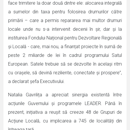
face trimitere la doar două dintre ele: alocarea integrală
a sumelor din taxa pentru folosirea drumurilor către
primării – care a permis repararea mai multor drumuri
locale unde nu s-a intervenit decenii în șir, dar și la
instituirea Fondului Național pentru Dezvoltare Regională
și Locală - care, mai nou, a finanțat proiecte în sumă de
peste 2 miliarde de lei în cadrul programului Satul
European. Satele trebuie să se dezvolte în același ritm
cu orașele, să devină reziliente, conectate și prospere”,
a declarat șefa Executivului.
Natalia Gavrilița a apreciat sinergia existentă între
acțiunile Guvernului și programele LEADER. Până în
prezent, inițiativa a reușit să creeze 48 de Grupuri de
Acțiune Locală, cu implicarea a 745 de localități din
întreaga țară.