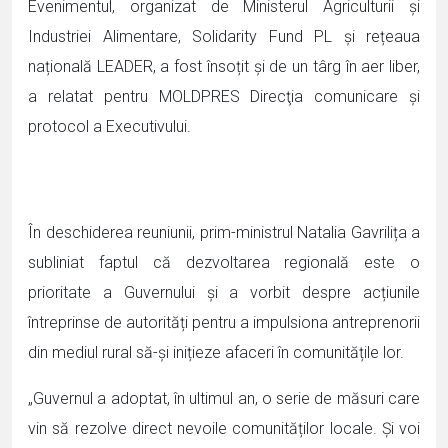
Evenimentul, organizat de Ministerul Agriculturii și
Industriei Alimentare, Solidarity Fund PL și rețeaua
națională LEADER, a fost însoțit și de un târg în aer liber,
a relatat pentru MOLDPRES Direcţia comunicare și
protocol a Executivului.
În deschiderea reuniunii, prim-ministrul Natalia Gavrilița a
subliniat faptul că dezvoltarea regională este o
prioritate a Guvernului și a vorbit despre acțiunile
întreprinse de autorități pentru a impulsiona antreprenorii
din mediul rural să-și inițieze afaceri în comunitățile lor.
„Guvernul a adoptat, în ultimul an, o serie de măsuri care
vin să rezolve direct nevoile comunităților locale. Și voi