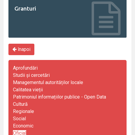
Granturi
înapoi
Aprofundări
Studii și cercetări
Managementul autorităților locale
Calitatea vieții
Patrimoniul informațiilor publice - Open Data
Cultură
Regionale
Social
Economic
Oficial