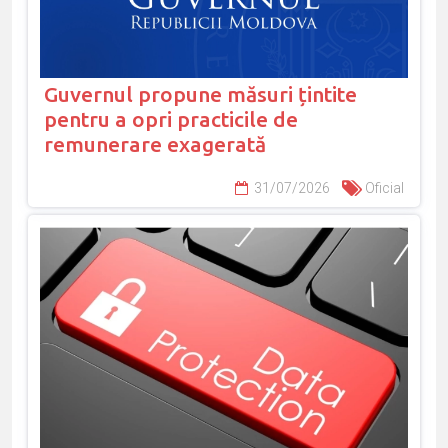
Guvernul propune măsuri țintite
pentru a opri practicile de
remunerare exagerată
31/07/2026
Oficial