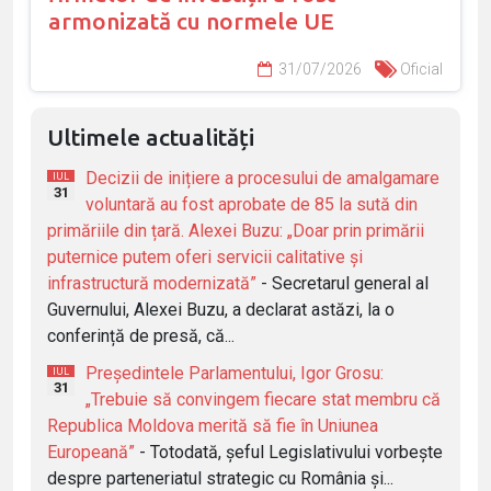
armonizată cu normele UE
31/07/2026
Oficial
Ultimele actualități
Decizii de inițiere a procesului de amalgamare
IUL
31
voluntară au fost aprobate de 85 la sută din
primăriile din țară. Alexei Buzu: „Doar prin primării
puternice putem oferi servicii calitative și
infrastructură modernizată”
- Secretarul general al
Guvernului, Alexei Buzu, a declarat astăzi, la o
conferință de presă, că...
Președintele Parlamentului, Igor Grosu:
IUL
31
„Trebuie să convingem fiecare stat membru că
Republica Moldova merită să fie în Uniunea
Europeană”
- Totodată, șeful Legislativului vorbește
despre parteneriatul strategic cu România și...