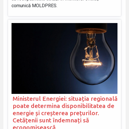
comunică MOLDPRES.
Ministerul Energiei: situația regională
poate determina disponibilitatea de
energie și creșterea prețurilor.
Cetățenii sunt îndemnați să
economisească