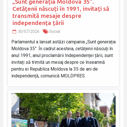
„Sunt generația Moldova 35”.
Cetățenii născuți în 1991, invitați să
transmită mesaje despre
independența țării
30/07/2026
Social
Parlamentul a lansat astăzi campania „Sunt generația
Moldova 35”. În cadrul acesteia, cetățenii născuți în
anul 1991, anul proclamării Independenței țării, sunt
invitați să trimită un mesaj despre ce înseamnă
pentru ei Republica Moldova la 35 de ani de
independență, comunică MOLDPRES.