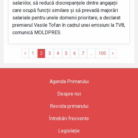
salariilor, să reducă discrepanțele dintre angajații
care ocupă funcții similare și să prevadă majorări
salariale pentru unele domenii prioritare, a declarat
premierul Vasile Tofan în cadrul unei emisiuni la TV8,
comunică MOLDPRES.
1
2
3
4
5
6
7
...
100
Agenda Primarului
Despre noi
Revista primarului
Întrebări frecvente
Legislație