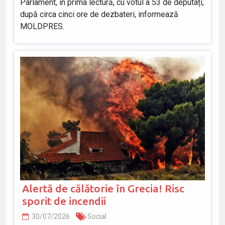
Parlament, în prima lectură, cu votul a 53 de deputați,
după circa cinci ore de dezbateri, informează
MOLDPRES.
Alertă de călătorie în Grecia! Risc
sporit de incendii
30/07/2026
Social