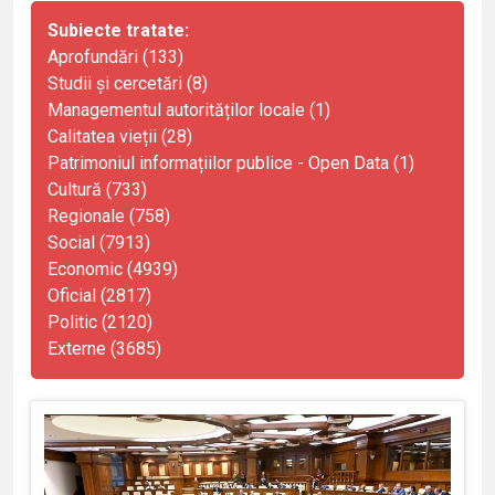
Subiecte tratate:
Aprofundări (133)
Studii și cercetări (8)
Managementul autorităților locale (1)
Calitatea vieții (28)
Patrimoniul informațiilor publice - Open Data (1)
Cultură (733)
Regionale (758)
Social (7913)
Economic (4939)
Oficial (2817)
Politic (2120)
Externe (3685)