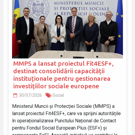
MMPS a lansat proiectul Fit4ESF+,
destinat consolidării capacității
instituționale pentru gestionarea
investițiilor sociale europene
30/07/2026
Social
Ministerul Muncii și Protecției Sociale (MMPS) a
lansat proiectul Fit4ESF+, care va sprijini autoritățile
în operaționalizarea Punctului Național de Contact
pentru Fondul Social European Plus (ESF+) și